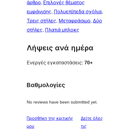
άρθρo
, 
Επιλογές θέματος
εμφάνισης
, 
Πολυεπίπεδα σχόλια
, 
Τρεις στήλες
, 
Μεταφράσιμο
, 
Δύο
στήλες
, 
Πλατιά μπλοκς
Λήψεις ανά ημέρα
Ενεργές εγκαταστάσεις:
70+
Βαθμολογίες
No reviews have been submitted yet.
Προσθήκη της κριτικής
Δείτε όλες
κριτικές
μου
τις