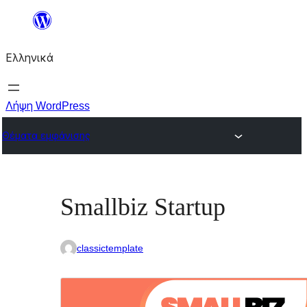
Μετάβαση
στο
Ελληνικά
περιεχόμενο
Λήψη WordPress
Θέματα εμφάνισης
Smallbiz Startup
classictemplate