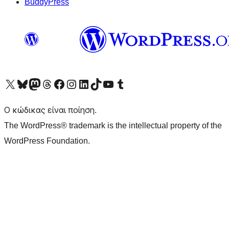
BuddyPress
Visit our X (formerly Twitter) account
Visit our Bluesky account
Επισκεφθείτε τον λογαριασμό μας στο Mastodon
Visit our Threads account
Επισκεφτείτε τη σελίδα μας στο Facebook
Επισκεφθείτε τον λογαριασμό μας Instagram
Επισκεφθείτε τον λογαριασμό μας LinkedIn
Visit our TikTok account
Visit our YouTube channel
Visit our Tumblr account
Ο κώδικας είναι ποίηση.
The WordPress® trademark is the intellectual property of the
WordPress Foundation.