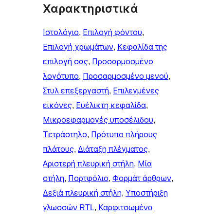
Χαρακτηριστικά
Ιστολόγιο
, 
Επιλογή φόντου
, 
Επιλογή χρωμάτων
, 
Κεφαλίδα της
επιλογή σας
, 
Προσαρμοσμένο
λογότυπο
, 
Προσαρμοσμένο μενού
, 
Στυλ επεξεργαστή
, 
Επιλεγμένες
εικόνες
, 
Ευέλικτη κεφαλίδα
, 
Μικροεφαρμογές υποσέλιδου
, 
Τετράστηλο
, 
Πρότυπο πλήρους
πλάτους
, 
Διάταξη πλέγματος
, 
Αριστερή πλευρική στήλη
, 
Μία
στήλη
, 
Πορτφόλιο
, 
Φορμάτ άρθρων
, 
Δεξιά πλευρική στήλη
, 
Υποστήριξη
γλωσσών RTL
, 
Καρφιτσωμένo