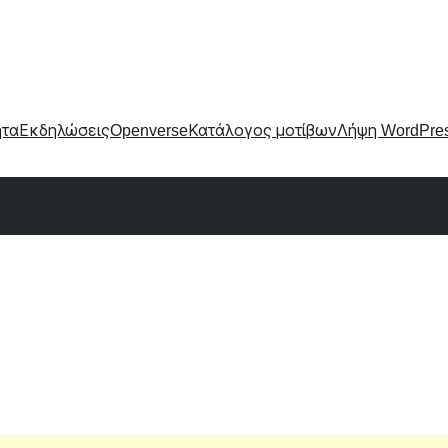
ητα
Εκδηλώσεις
Openverse
Κατάλογος μοτίβων
Λήψη WordPre