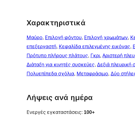
Χαρακτηριστικά
Μαύρο
, 
Επιλογή φόντου
, 
Επιλογή χρωμάτων
, 
Κ
επεξεργαστή
, 
Κεφαλίδα επιλεγμένης εικόνας
, 
Πρότυπο πλήρους πλάτους
, 
Γκρι
, 
Αριστερή πλευ
Διάταξη για κινητές συσκεύες
, 
Δεξιά πλευρική 
Πολυεπίπεδα σχόλια
, 
Μεταφράσιμο
, 
Δύο στήλε
Λήψεις ανά ημέρα
Ενεργές εγκαταστάσεις:
100+