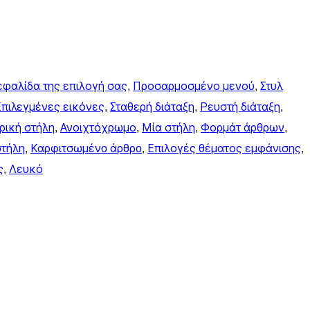
εφαλίδα της επιλογή σας
, 
Προσαρμοσμένο μενού
, 
Στυλ
Επιλεγμένες εικόνες
, 
Σταθερή διάταξη
, 
Ρευστή διάταξη
, 
ρική στήλη
, 
Ανοιχτόχρωμο
, 
Μία στήλη
, 
Φορμάτ άρθρων
, 
στήλη
, 
Καρφιτσωμένo άρθρo
, 
Επιλογές θέματος εμφάνισης
, 
ς
, 
Λευκό