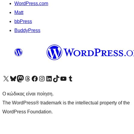
WordPress.com
Matt
bbPress
BuddyPress
Visit our X (formerly Twitter) account
Visit our Bluesky account
Επισκεφθείτε τον λογαριασμό μας στο Mastodon
Visit our Threads account
Επισκεφτείτε τη σελίδα μας στο Facebook
Επισκεφθείτε τον λογαριασμό μας Instagram
Επισκεφθείτε τον λογαριασμό μας LinkedIn
Visit our TikTok account
Visit our YouTube channel
Visit our Tumblr account
Ο κώδικας είναι ποίηση.
The WordPress® trademark is the intellectual property of the
WordPress Foundation.