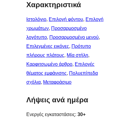
Χαρακτηριστικά
Ιστολόγιο
, 
Επιλογή φόντου
, 
Επιλογή
χρωμάτων
, 
Προσαρμοσμένο
λογότυπο
, 
Προσαρμοσμένο μενού
, 
Επιλεγμένες εικόνες
, 
Πρότυπο
πλήρους πλάτους
, 
Μία στήλη
, 
Καρφιτσωμένo άρθρo
, 
Επιλογές
θέματος εμφάνισης
, 
Πολυεπίπεδα
σχόλια
, 
Μεταφράσιμο
Λήψεις ανά ημέρα
Ενεργές εγκαταστάσεις:
30+