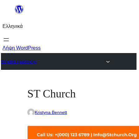
Μετάβαση
στο
Ελληνικά
περιεχόμενο
Λήψη WordPress
Θέματα εμφάνισης
ST Church
Kristyna Bennett