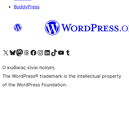
BuddyPress
Visit our X (formerly Twitter) account
Visit our Bluesky account
Επισκεφθείτε τον λογαριασμό μας στο Mastodon
Visit our Threads account
Επισκεφτείτε τη σελίδα μας στο Facebook
Επισκεφθείτε τον λογαριασμό μας Instagram
Επισκεφθείτε τον λογαριασμό μας LinkedIn
Visit our TikTok account
Visit our YouTube channel
Visit our Tumblr account
Ο κώδικας είναι ποίηση.
The WordPress® trademark is the intellectual property
of the WordPress Foundation.