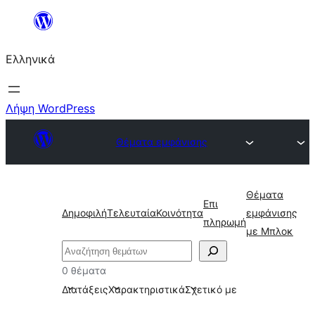
Μετάβαση
στο
Ελληνικά
περιεχόμενο
Λήψη WordPress
Θέματα εμφάνισης
Θέματα
Επι
Δημοφιλή
Τελευταία
Κοινότητα
εμφάνισης
πληρωμή
με Μπλοκ
Αναζήτηση
0 θέματα
Διατάξεις
Χαρακτηριστικά
Σχετικό με