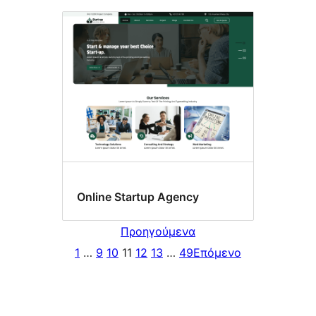
Online Startup Agency
Προηγούμενα
1
…
9
10
11
12
13
…
49
Επόμενο