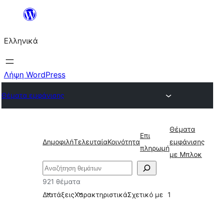
Μετάβαση
στο
Ελληνικά
περιεχόμενο
Λήψη WordPress
Θέματα εμφάνισης
Θέματα
Επι
Δημοφιλή
Τελευταία
Κοινότητα
εμφάνισης
πληρωμή
με Μπλοκ
Αναζήτηση
921 θέματα
Διατάξεις
Χαρακτηριστικά
Σχετικό με
1