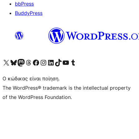
bbPress
BuddyPress
Visit our X (formerly Twitter) account
Visit our Bluesky account
Επισκεφθείτε τον λογαριασμό μας στο Mastodon
Visit our Threads account
Επισκεφτείτε τη σελίδα μας στο Facebook
Επισκεφθείτε τον λογαριασμό μας Instagram
Επισκεφθείτε τον λογαριασμό μας LinkedIn
Visit our TikTok account
Visit our YouTube channel
Visit our Tumblr account
Ο κώδικας είναι ποίηση.
The WordPress® trademark is the intellectual property
of the WordPress Foundation.