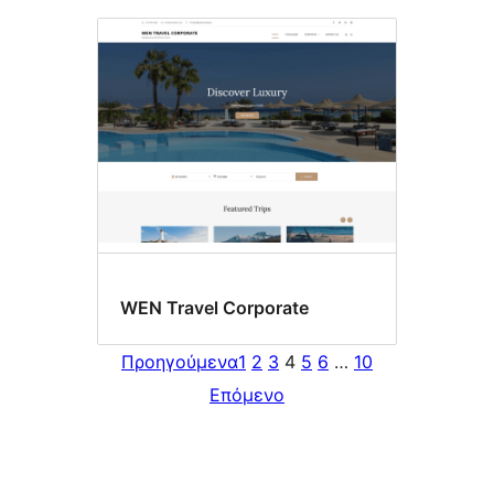
WEN Travel Corporate
Προηγούμενα
1
2
3
4
5
6
…
10
Επόμενο