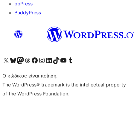
bbPress
BuddyPress
Visit our X (formerly Twitter) account
Visit our Bluesky account
Επισκεφθείτε τον λογαριασμό μας στο Mastodon
Visit our Threads account
Επισκεφτείτε τη σελίδα μας στο Facebook
Επισκεφθείτε τον λογαριασμό μας Instagram
Επισκεφθείτε τον λογαριασμό μας LinkedIn
Visit our TikTok account
Visit our YouTube channel
Visit our Tumblr account
Ο κώδικας είναι ποίηση.
The WordPress® trademark is the intellectual property
of the WordPress Foundation.