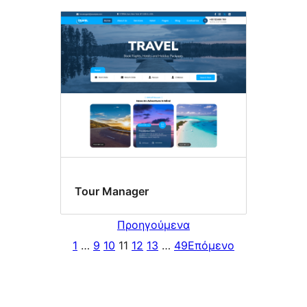
Tour Manager
Προηγούμενα
1
…
9
10
11
12
13
…
49
Επόμενο