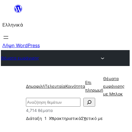
Μετάβαση
στο
Ελληνικά
περιεχόμενο
Λήψη WordPress
Θέματα εμφάνισης
Θέματα
Επι
Δημοφιλή
Τελευταία
Κοινότητα
εμφάνισης
πληρωμή
με Μπλοκ
Αναζήτηση
4,714 θέματα
Διάταξη
1
Χαρακτηριστικά
Σχετικό με