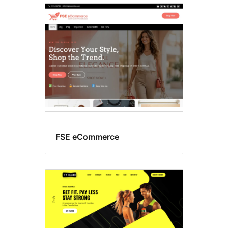
Αριστερή
πλευρική
στήλη
FSE eCommerce