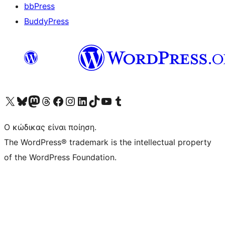
bbPress
BuddyPress
Visit our X (formerly Twitter) account
Visit our Bluesky account
Επισκεφθείτε τον λογαριασμό μας στο Mastodon
Visit our Threads account
Επισκεφτείτε τη σελίδα μας στο Facebook
Επισκεφθείτε τον λογαριασμό μας Instagram
Επισκεφθείτε τον λογαριασμό μας LinkedIn
Visit our TikTok account
Visit our YouTube channel
Visit our Tumblr account
Ο κώδικας είναι ποίηση.
The WordPress® trademark is the intellectual property
of the WordPress Foundation.