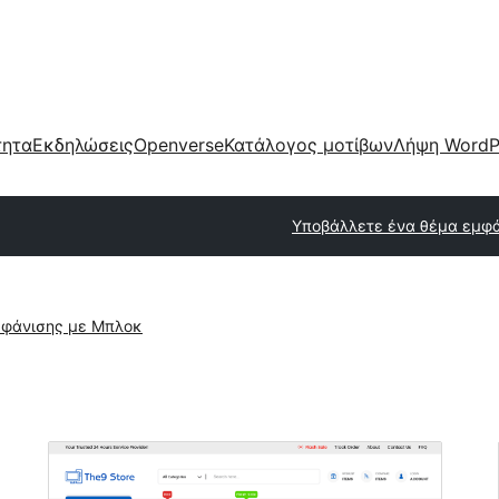
τητα
Εκδηλώσεις
Openverse
Κατάλογος μοτίβων
Λήψη WordP
Υποβάλλετε ένα θέμα εμφ
φάνισης με Μπλοκ