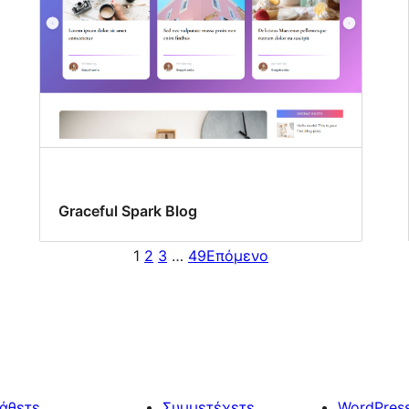
Graceful Spark Blog
1
2
3
…
49
Επόμενο
άθετε
Συμμετέχετε
WordPres