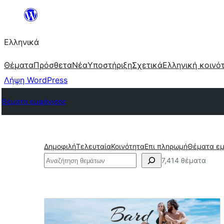
Μετάβαση
στο
Ελληνικά
περιεχόμενο
Θέματα
Πρόσθετα
Νέα
Υποστήριξη
Σχετικά
Ελληνική κοινό
Λήψη WordPress
Θέματα εμφάνισης
Δημοφιλή
Τελευταία
Κοινότητα
Επι πληρωμή
Θέματα εμ
Αναζήτηση
7,414 θέματα
Μεταφράσιμο