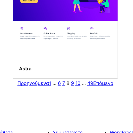
Astra
Προηγούμενα
1
…
6
7
8
9
10
…
49
Επόμενο
άθετε
Συμμετέχετε
WordPres