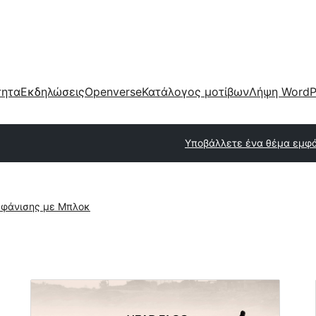
τητα
Εκδηλώσεις
Openverse
Κατάλογος μοτίβων
Λήψη WordP
Υποβάλλετε ένα θέμα εμφ
φάνισης με Μπλοκ