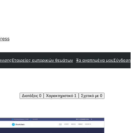
ress
άνισης
Εταιρείες εμπορικών θεμάτων
Τα αγαπημένα μου
Σύνδεση
Διατάξεις
0
Χαρακτηριστικό
1
Σχετικό με
0