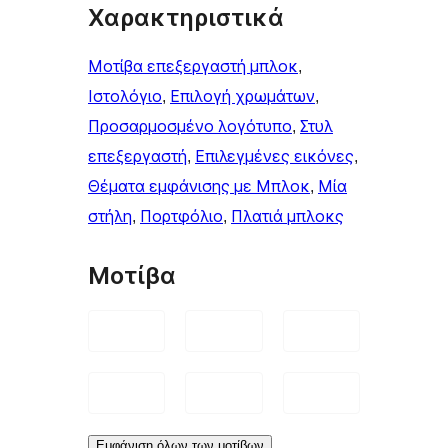
Χαρακτηριστικά
Μοτίβα επεξεργαστή μπλοκ
, 
Ιστολόγιο
, 
Επιλογή χρωμάτων
, 
Προσαρμοσμένο λογότυπο
, 
Στυλ
επεξεργαστή
, 
Επιλεγμένες εικόνες
, 
Θέματα εμφάνισης με Μπλοκ
, 
Μία
στήλη
, 
Πορτφόλιο
, 
Πλατιά μπλοκς
Μοτίβα
Εμφάνιση όλων των μοτίβων