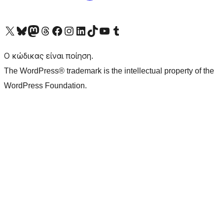
Visit our X (formerly Twitter) account
Visit our Bluesky account
Επισκεφθείτε τον λογαριασμό μας στο Mastodon
Visit our Threads account
Επισκεφτείτε τη σελίδα μας στο Facebook
Επισκεφθείτε τον λογαριασμό μας Instagram
Επισκεφθείτε τον λογαριασμό μας LinkedIn
Visit our TikTok account
Visit our YouTube channel
Visit our Tumblr account
Ο κώδικας είναι ποίηση.
The WordPress® trademark is the intellectual property of the
WordPress Foundation.