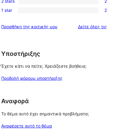
reviews
2 stars
2
star
3-
2
review
1 star
2
star
2-
2
reviews
star
1-
κριτικές
Προσθήκη της κριτικής μου
Δείτε όλες τις
reviews
star
reviews
Υποστήριξης
, 
Έχετε κάτι να πείτε; Χρειάζεστε βοήθεια;
Προβολή φόρουμ υποστήριξης
Αναφορά
Το θέμα αυτό έχει σημαντικά προβλήματα;
Αναφέρετε αυτό το θέμα