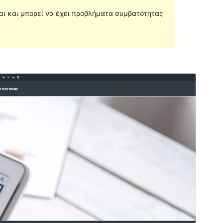
ται και μπορεί να έχει προβλήματα συμβατότητας
Προεπισκόπηση
Λήψη
Έκδοση
1.8.0.1
Τελευταία ενημέρωση
16 Οκτ 2016
Ενεργές εγκαταστάσεις
200+
Αρχική σελίδα θέματος