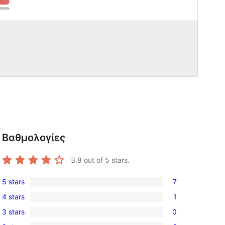
Βαθμολογίες
3.8
out of 5 stars.
5 stars
7
7
4 stars
1
5-
1
3 stars
0
star
4-
0