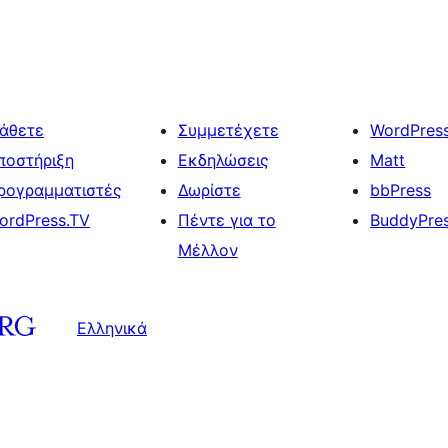
άθετε
Συμμετέχετε
WordPres
ποστήριξη
Εκδηλώσεις
Matt
ρογραμματιστές
Δωρίστε
bbPress
ordPress.TV
Πέντε για το
BuddyPre
Μέλλον
Ελληνικά