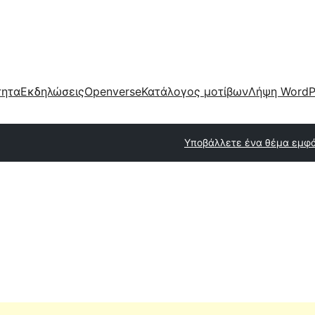
τητα
Εκδηλώσεις
Openverse
Κατάλογος μοτίβων
Λήψη WordP
Υποβάλλετε ένα θέμα εμφ