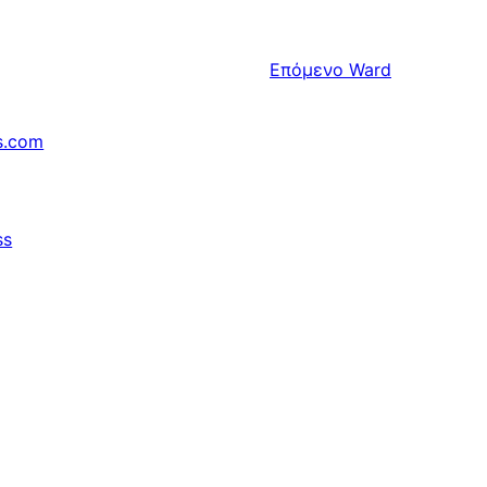
Επόμενο
Ward
s.com
ss