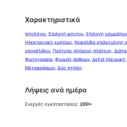
Χαρακτηριστικά
Ιστολόγιο
, 
Επιλογή φόντου
, 
Επιλογή χρωμάτω
Ηλεκτρονικό εμπόριο
, 
Κεφαλίδα επιλεγμένης 
υποσέλιδου
, 
Πρότυπο πλήρους πλάτους
, 
Διάτα
Φωτογραφία
, 
Φορμάτ άρθρων
, 
Δεξιά πλευρική
Μεταφράσιμο
, 
Δύο στήλες
Λήψεις ανά ημέρα
Ενεργές εγκαταστάσεις:
200+