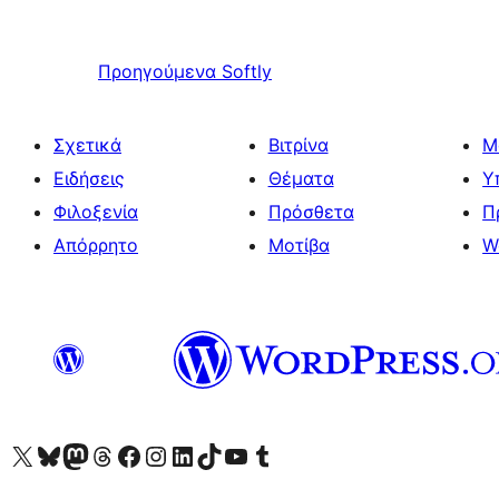
Προηγούμενα
Softly
Σχετικά
Βιτρίνα
Μ
Ειδήσεις
Θέματα
Υ
Φιλοξενία
Πρόσθετα
Π
Απόρρητο
Μοτίβα
W
Visit our X (formerly Twitter) account
Visit our Bluesky account
Επισκεφθείτε τον λογαριασμό μας στο Mastodon
Visit our Threads account
Επισκεφτείτε τη σελίδα μας στο Facebook
Επισκεφθείτε τον λογαριασμό μας Instagram
Επισκεφθείτε τον λογαριασμό μας LinkedIn
Visit our TikTok account
Visit our YouTube channel
Visit our Tumblr account