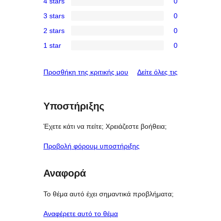
4 stars
0
5-
0
3 stars
0
star
4-
0
reviews
2 stars
0
star
3-
0
reviews
1 star
0
star
2-
0
reviews
star
1-
κριτικές
Προσθήκη της κριτικής μου
Δείτε όλες τις
reviews
star
reviews
Υποστήριξης
Έχετε κάτι να πείτε; Χρειάζεστε βοήθεια;
Προβολή φόρουμ υποστήριξης
Αναφορά
Το θέμα αυτό έχει σημαντικά προβλήματα;
Αναφέρετε αυτό το θέμα