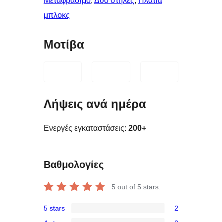
Μεταφράσιμο
, 
Δύο στήλες
, 
Πλατιά
μπλοκς
Μοτίβα
Λήψεις ανά ημέρα
Ενεργές εγκαταστάσεις:
200+
Βαθμολογίες
5
out of 5 stars.
5 stars
2
2