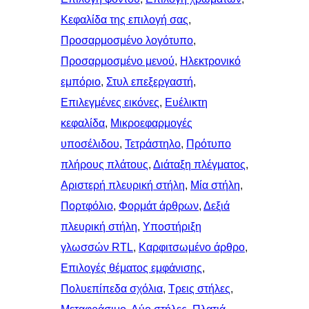
Κεφαλίδα της επιλογή σας
, 
Προσαρμοσμένο λογότυπο
, 
Προσαρμοσμένο μενού
, 
Ηλεκτρονικό
εμπόριο
, 
Στυλ επεξεργαστή
, 
Επιλεγμένες εικόνες
, 
Ευέλικτη
κεφαλίδα
, 
Μικροεφαρμογές
υποσέλιδου
, 
Τετράστηλο
, 
Πρότυπο
πλήρους πλάτους
, 
Διάταξη πλέγματος
, 
Αριστερή πλευρική στήλη
, 
Μία στήλη
, 
Πορτφόλιο
, 
Φορμάτ άρθρων
, 
Δεξιά
πλευρική στήλη
, 
Υποστήριξη
γλωσσών RTL
, 
Καρφιτσωμένo άρθρo
, 
Επιλογές θέματος εμφάνισης
, 
Πολυεπίπεδα σχόλια
, 
Τρεις στήλες
, 