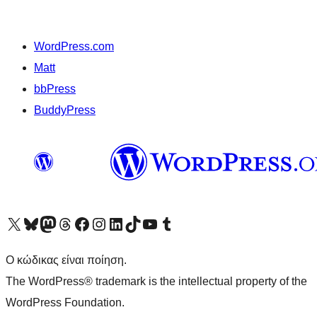
WordPress.com
Matt
bbPress
BuddyPress
Visit our X (formerly Twitter) account
Visit our Bluesky account
Επισκεφθείτε τον λογαριασμό μας στο Mastodon
Visit our Threads account
Επισκεφτείτε τη σελίδα μας στο Facebook
Επισκεφθείτε τον λογαριασμό μας Instagram
Επισκεφθείτε τον λογαριασμό μας LinkedIn
Visit our TikTok account
Visit our YouTube channel
Visit our Tumblr account
Ο κώδικας είναι ποίηση.
The WordPress® trademark is the intellectual property of the
WordPress Foundation.