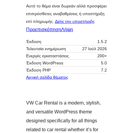
Αυτό το θέμα είναι δωρεάν αλλά προσφέρει
επιπρόσθετες αναβαθμίσεις ή υποστήριξη
επί πληρωμής.
Δείτε την υποστήριξη
Προεπισκόπηση
Λήψη
Έκδοση
1.5.2
Τελευταία ενημέρωση
27 Ιούλ 2026
Ενεργές εγκαταστάσεις
200+
Έκδοση WordPress
5.0
Έκδοση ΡΗΡ
7.2
Αρχική σελίδα θέματος
VW Car Rental is a modern, stylish,
and versatile WordPress theme
designed specifically for all things
related to car rental whether it’s for