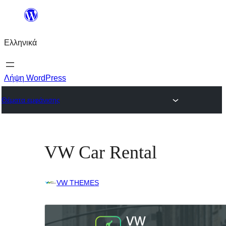
Μετάβαση
στο
Ελληνικά
περιεχόμενο
Λήψη WordPress
Θέματα εμφάνισης
VW Car Rental
VW THEMES