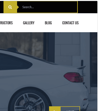
Εμπορικό θέμα
Αυτό το θέμα είναι δωρεάν αλλά προσφέρει
επιπρόσθετες αναβαθμίσεις ή υποστήριξη επί
πληρωμής.
Δείτε την υποστήριξη
Προεπισκόπηση
Λήψη
Έκδοση
1.4.6
Τελευταία ενημέρωση
30 Ιούλ 2026
Ενεργές εγκαταστάσεις
100+
Έκδοση WordPress
5.0
Έκδοση ΡΗΡ
7.2
Αρχική σελίδα θέματος