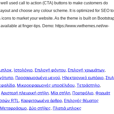
y well used call to action (CTA) buttons to make customers do
ayout and choose any colour scheme. It is optimized for SEO to
icons to market your website. As the theme is built on Bootstra
 available at finger-tips. Demo: https://www.vwthemes.net/vw-
 μπλοκ
, 
Ιστολόγιο
, 
Επιλογή φόντου
, 
Επιλογή χρωμάτων
, 
γότυπο
, 
Προσαρμοσμένο μενού
, 
Ηλεκτρονικό εμπόριο
, 
Στυλ
εφαλίδα
, 
Μικροεφαρμογές υποσέλιδου
, 
Τετράστηλο
, 
 
Αριστερή πλευρική στήλη
, 
Μία στήλη
, 
Πορτφόλιο
, 
Φορμάτ
ωσσών RTL
, 
Καρφιτσωμένo άρθρo
, 
Επιλογές θέματος
Μεταφράσιμο
, 
Δύο στήλες
, 
Πλατιά μπλοκς