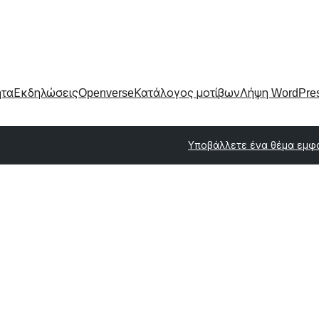
ητα
Εκδηλώσεις
Openverse
Κατάλογος μοτίβων
Λήψη WordPre
Υποβάλλετε ένα θέμα εμφ