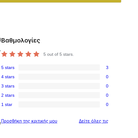
Βαθμολογίες
d
,
5
out of 5 stars.
5 stars
3
,
3
4 stars
0
5-
0
3 stars
0
star
4-
0
reviews
2 stars
0
star
3-
0
reviews
1 star
0
star
2-
0
reviews
star
1-
κριτικές
Προσθήκη της κριτικής μου
Δείτε όλες τις
reviews
e
star
reviews