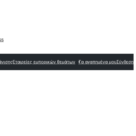
ss
άνισης
Εταιρείες εμπορικών θεμάτων
Τα αγαπημένα μου
Σύνδεση