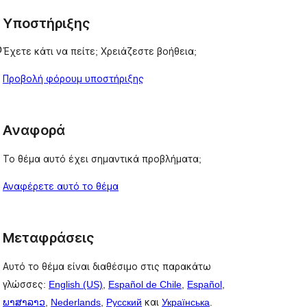
Υποστήριξης
p
Έχετε κάτι να πείτε; Χρειάζεστε βοήθεια;
Προβολή φόρουμ υποστήριξης
Αναφορά
Το θέμα αυτό έχει σημαντικά προβλήματα;
Αναφέρετε αυτό το θέμα
Μεταφράσεις
Αυτό το θέμα είναι διαθέσιμο στις παρακάτω
γλώσσες:
English (US)
,
Español de Chile
,
Español
,
ພາສາລາວ
,
Nederlands
,
Русский
και
Українська
.