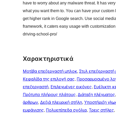
have to worry about any malware threat. It has ver
what you want them to. You can have your custom l
get higher rank in Google search. Use social media 
framework, it caters easy usage with customization
driving-school-pro/
Χαρακτηριστικά
Μοτίβα επεξεργαστή μπλοκ
, 
Στυλ επεξεργαστή
Κεφαλίδα της επιλογή σας
, 
Προσαρμοσμένο λο
επεξεργαστή
, 
Επιλεγμένες εικόνες
, 
Ευέλικτη κ
Πρότυπο πλήρους πλάτους
, 
Διάταξη πλέγματος
,
άρθρων
, 
Δεξιά πλευρική στήλη
, 
Υποστήριξη γλ
εμφάνισης
, 
Πολυεπίπεδα σχόλια
, 
Τρεις στήλες
, 