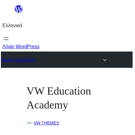
Μετάβαση
στο
Ελληνικά
περιεχόμενο
Λήψη WordPress
Θέματα εμφάνισης
VW Education
Academy
VW THEMES