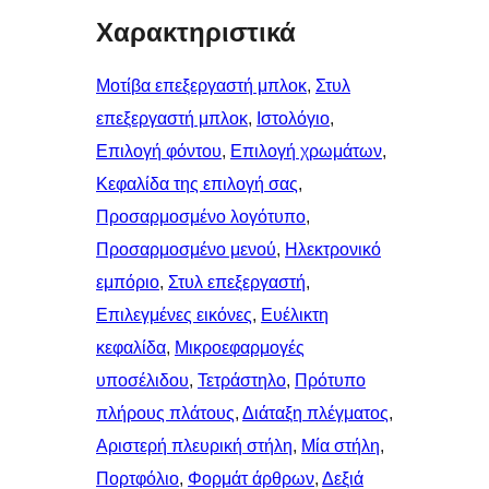
Χαρακτηριστικά
Μοτίβα επεξεργαστή μπλοκ
, 
Στυλ
επεξεργαστή μπλοκ
, 
Ιστολόγιο
, 
Επιλογή φόντου
, 
Επιλογή χρωμάτων
, 
Κεφαλίδα της επιλογή σας
, 
Προσαρμοσμένο λογότυπο
, 
Προσαρμοσμένο μενού
, 
Ηλεκτρονικό
εμπόριο
, 
Στυλ επεξεργαστή
, 
Επιλεγμένες εικόνες
, 
Ευέλικτη
κεφαλίδα
, 
Μικροεφαρμογές
υποσέλιδου
, 
Τετράστηλο
, 
Πρότυπο
πλήρους πλάτους
, 
Διάταξη πλέγματος
, 
Αριστερή πλευρική στήλη
, 
Μία στήλη
, 
Πορτφόλιο
, 
Φορμάτ άρθρων
, 
Δεξιά