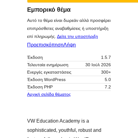
Εμπορικό θέμα
Αυτό το θέμα είναι δωρεάν αλλά προσφέρει
επιπρόσθετες αναβαθμίσεις ή υποστήριξη
επί πληρωμής.
Δείτε την υποστήριξη
Προεπισκόπηση
Λήψη
Έκδοση
1.5.7
Τελευταία ενημέρωση
30 Ιούλ 2026
Ενεργές εγκαταστάσεις
300+
Έκδοση WordPress
5.0
Έκδοση ΡΗΡ
7.2
Αρχική σελίδα θέματος
VW Education Academy is a
sophisticated, youthful, robust and