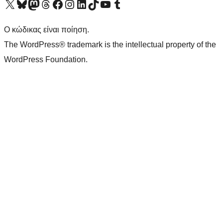
Visit our X (formerly Twitter) account
Visit our Bluesky account
Επισκεφθείτε τον λογαριασμό μας στο Mastodon
Visit our Threads account
Επισκεφτείτε τη σελίδα μας στο Facebook
Επισκεφθείτε τον λογαριασμό μας Instagram
Επισκεφθείτε τον λογαριασμό μας LinkedIn
Visit our TikTok account
Visit our YouTube channel
Visit our Tumblr account
Ο κώδικας είναι ποίηση.
The WordPress® trademark is the intellectual property of the
WordPress Foundation.