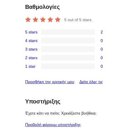
Βαθμολογίες
5
out of 5 stars.
5 stars
2
2
4 stars
0
5-
0
3 stars
0
star
4-
0
reviews
2 stars
0
star
3-
0
reviews
1 star
0
star
2-
0
reviews
star
1-
κριτικές
Προσθήκη της κριτικής μου
Δείτε όλες τις
reviews
star
reviews
Υποστήριξης
Έχετε κάτι να πείτε; Χρειάζεστε βοήθεια;
Προβολή φόρουμ υποστήριξης