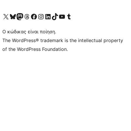
Visit our X (formerly Twitter) account
Visit our Bluesky account
Επισκεφθείτε τον λογαριασμό μας στο Mastodon
Visit our Threads account
Επισκεφτείτε τη σελίδα μας στο Facebook
Επισκεφθείτε τον λογαριασμό μας Instagram
Επισκεφθείτε τον λογαριασμό μας LinkedIn
Visit our TikTok account
Visit our YouTube channel
Visit our Tumblr account
Ο κώδικας είναι ποίηση.
The WordPress® trademark is the intellectual property
of the WordPress Foundation.