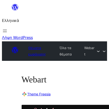
Μετάβαση
στο
Ελληνικά
περιεχόμενο
Λήψη WordPress
Θέματα
Όλα τα
Webar
εμφάνισης
θέματα
t
Webart
Theme Freesia