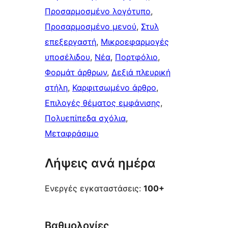
Προσαρμοσμένο λογότυπο
, 
Προσαρμοσμένο μενού
, 
Στυλ
επεξεργαστή
, 
Μικροεφαρμογές
υποσέλιδου
, 
Νέα
, 
Πορτφόλιο
, 
Φορμάτ άρθρων
, 
Δεξιά πλευρική
στήλη
, 
Καρφιτσωμένo άρθρo
, 
Επιλογές θέματος εμφάνισης
, 
Πολυεπίπεδα σχόλια
, 
Μεταφράσιμο
Λήψεις ανά ημέρα
Ενεργές εγκαταστάσεις:
100+
Βαθμολογίες