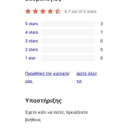
4.7
out of 5 stars.
5 stars
2
2
4 stars
1
5-
1
3 stars
0
star
4-
0
reviews
2 stars
0
star
3-
0
review
1 star
0
star
2-
0
reviews
star
1-
Προσθήκη της κριτικής
Δείτε όλες
reviews
star
κριτικές
μου
τις
reviews
Υποστήριξης
Έχετε κάτι να πείτε; Χρειάζεστε
βοήθεια;