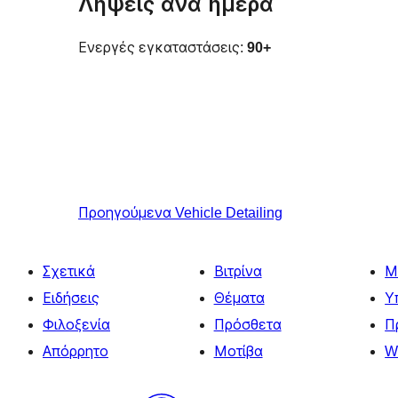
Λήψεις ανά ημέρα
Ενεργές εγκαταστάσεις:
90+
Προηγούμενα
Vehicle Detailing
Σχετικά
Βιτρίνα
Μ
Ειδήσεις
Θέματα
Υ
Φιλοξενία
Πρόσθετα
Π
Απόρρητο
Μοτίβα
W