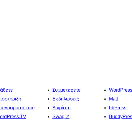
άθετε
Συμμετέχετε
WordPres
ποστήριξη
Εκδηλώσεις
Matt
ρογραμματιστές
Δωρίστε
bbPress
ordPress.TV
Swag
↗
BuddyPre