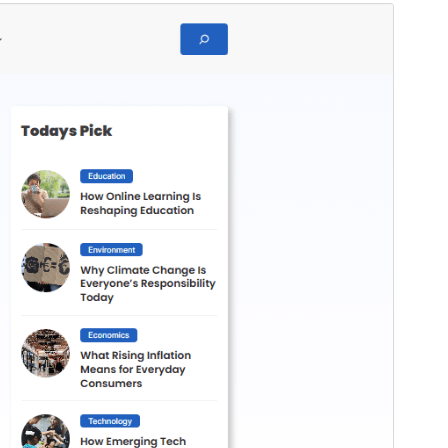
Προεπισκόπηση
Λήψη
Αυτό είναι ένα θυγατρικό θέμα του
WENS
Haelo
Έκδοση
1.0.3
Τελευταία ενημέρωση
04 Ιαν 2026
Ενεργές εγκαταστάσεις
90+
Έκδοση WordPress
6.0
Έκδοση ΡΗΡ
7.4
Αρχική σελίδα θέματος