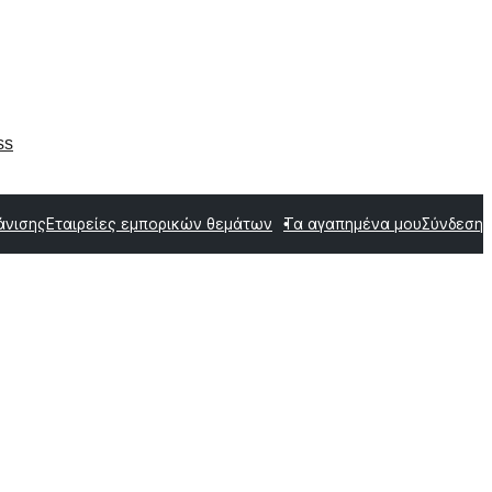
ss
άνισης
Εταιρείες εμπορικών θεμάτων
Τα αγαπημένα μου
Σύνδεση