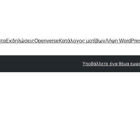
ητα
Εκδηλώσεις
Openverse
Κατάλογος μοτίβων
Λήψη WordPre
Υποβάλλετε ένα θέμα εμφ