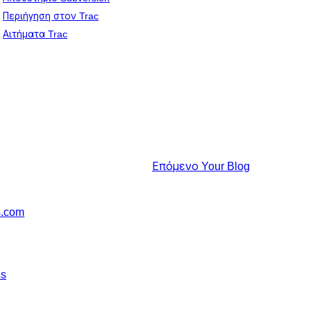
Περιήγηση στον Trac
Αιτήματα Trac
Επόμενο
Your Blog
s.com
ss