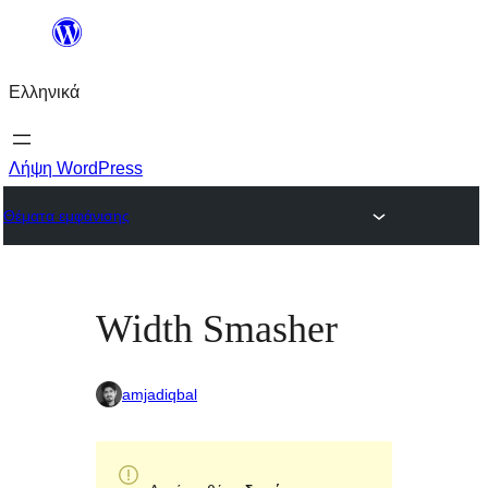
Μετάβαση
στο
Ελληνικά
περιεχόμενο
Λήψη WordPress
Θέματα εμφάνισης
Width Smasher
amjadiqbal