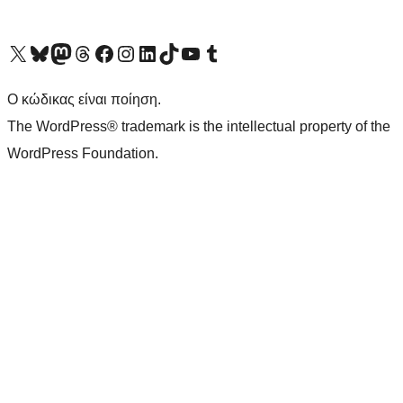
Visit our X (formerly Twitter) account
Visit our Bluesky account
Επισκεφθείτε τον λογαριασμό μας στο Mastodon
Visit our Threads account
Επισκεφτείτε τη σελίδα μας στο Facebook
Επισκεφθείτε τον λογαριασμό μας Instagram
Επισκεφθείτε τον λογαριασμό μας LinkedIn
Visit our TikTok account
Visit our YouTube channel
Visit our Tumblr account
Ο κώδικας είναι ποίηση.
The WordPress® trademark is the intellectual property of the
WordPress Foundation.