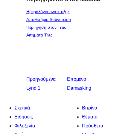
Ημερολόγιο ανάπτυξης
Αποθετήριο Subversion
Περιήγηση στον Trac
Αιτήματα Trac
Προηγούμενα
Επόμενο
Lyndi1
Damasking
Σχετικά
Βιτρίνα
Ειδήσεις
Θέματα
Φιλοξενία
Πρόσθετα