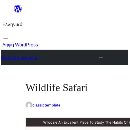
Μετάβαση
στο
Ελληνικά
περιεχόμενο
Λήψη WordPress
Θέματα εμφάνισης
Wildlife Safari
classictemplate