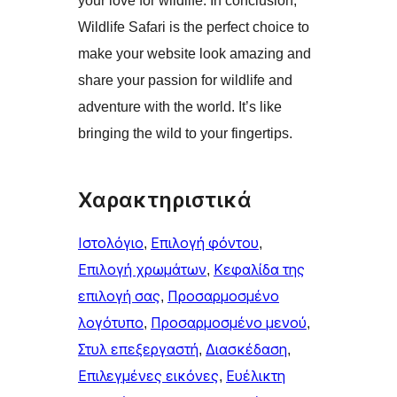
your love for wildlife. In conclusion,
Wildlife Safari is the perfect choice to
make your website look amazing and
share your passion for wildlife and
adventure with the world. It’s like
bringing the wild to your fingertips.
Χαρακτηριστικά
Ιστολόγιο
, 
Επιλογή φόντου
, 
Επιλογή χρωμάτων
, 
Κεφαλίδα της
επιλογή σας
, 
Προσαρμοσμένο
λογότυπο
, 
Προσαρμοσμένο μενού
, 
Στυλ επεξεργαστή
, 
Διασκέδαση
, 
Επιλεγμένες εικόνες
, 
Ευέλικτη