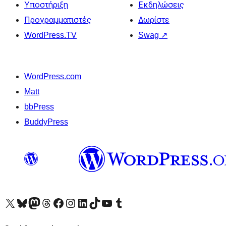
Υποστήριξη
Εκδηλώσεις
Προγραμματιστές
Δωρίστε
WordPress.TV
Swag
↗
WordPress.com
Matt
bbPress
BuddyPress
Visit our X (formerly Twitter) account
Visit our Bluesky account
Επισκεφθείτε τον λογαριασμό μας στο Mastodon
Visit our Threads account
Επισκεφτείτε τη σελίδα μας στο Facebook
Επισκεφθείτε τον λογαριασμό μας Instagram
Επισκεφθείτε τον λογαριασμό μας LinkedIn
Visit our TikTok account
Visit our YouTube channel
Visit our Tumblr account