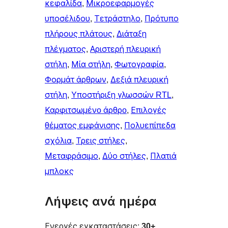
κεφαλίδα
, 
Μικροεφαρμογές
υποσέλιδου
, 
Τετράστηλο
, 
Πρότυπο
πλήρους πλάτους
, 
Διάταξη
πλέγματος
, 
Αριστερή πλευρική
στήλη
, 
Μία στήλη
, 
Φωτογραφία
, 
Φορμάτ άρθρων
, 
Δεξιά πλευρική
στήλη
, 
Υποστήριξη γλωσσών RTL
, 
Καρφιτσωμένo άρθρo
, 
Επιλογές
θέματος εμφάνισης
, 
Πολυεπίπεδα
σχόλια
, 
Τρεις στήλες
, 
Μεταφράσιμο
, 
Δύο στήλες
, 
Πλατιά
μπλοκς
Λήψεις ανά ημέρα
Ενεργές εγκαταστάσεις:
30+