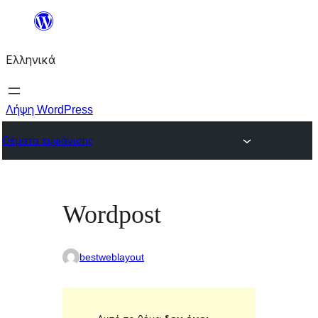
Μετάβαση
στο
Ελληνικά
περιεχόμενο
Λήψη WordPress
Θέματα εμφάνισης
Wordpost
bestweblayout