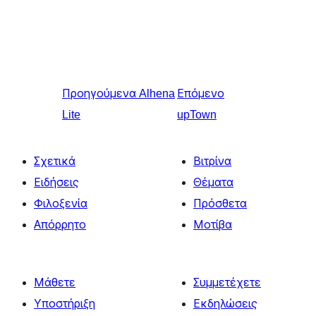
Προηγούμενα
Alhena
Επόμενο
Lite
upTown
Σχετικά
Βιτρίνα
Ειδήσεις
Θέματα
Φιλοξενία
Πρόσθετα
Απόρρητο
Μοτίβα
Μάθετε
Συμμετέχετε
Υποστήριξη
Εκδηλώσεις