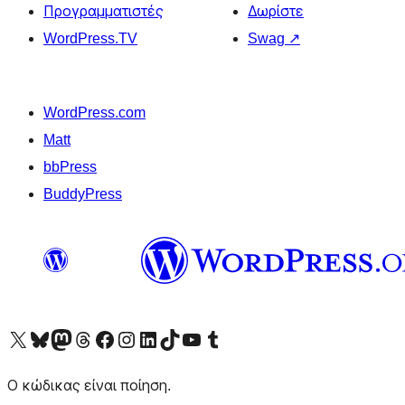
Προγραμματιστές
Δωρίστε
WordPress.TV
Swag
↗
WordPress.com
Matt
bbPress
BuddyPress
Visit our X (formerly Twitter) account
Visit our Bluesky account
Επισκεφθείτε τον λογαριασμό μας στο Mastodon
Visit our Threads account
Επισκεφτείτε τη σελίδα μας στο Facebook
Επισκεφθείτε τον λογαριασμό μας Instagram
Επισκεφθείτε τον λογαριασμό μας LinkedIn
Visit our TikTok account
Visit our YouTube channel
Visit our Tumblr account
Ο κώδικας είναι ποίηση.