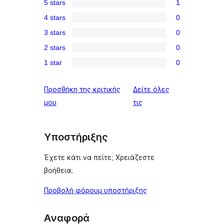
5 stars
1
1
4 stars
0
5-
0
3 stars
0
star
4-
0
review
2 stars
0
star
3-
0
reviews
1 star
0
star
2-
0
reviews
star
1-
Προσθήκη της κριτικής
Δείτε όλες
reviews
star
κριτικές
μου
τις
reviews
Υποστήριξης
Έχετε κάτι να πείτε; Χρειάζεστε
βοήθεια;
Προβολή φόρουμ υποστήριξης
Αναφορά