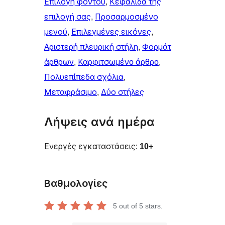
Επιλογή φόντου
, 
Κεφαλίδα της
επιλογή σας
, 
Προσαρμοσμένο
μενού
, 
Επιλεγμένες εικόνες
, 
Αριστερή πλευρική στήλη
, 
Φορμάτ
άρθρων
, 
Καρφιτσωμένo άρθρo
, 
Πολυεπίπεδα σχόλια
, 
Μεταφράσιμο
, 
Δύο στήλες
Λήψεις ανά ημέρα
Ενεργές εγκαταστάσεις:
10+
Βαθμολογίες
5
out of 5 stars.