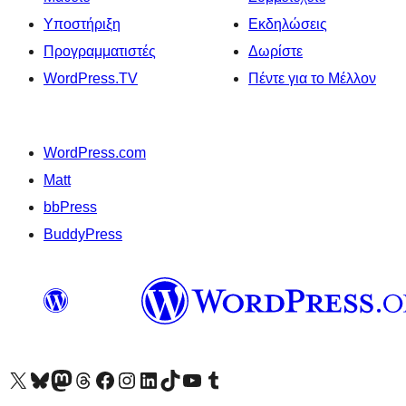
Υποστήριξη
Εκδηλώσεις
Προγραμματιστές
Δωρίστε
WordPress.TV
Πέντε για το Μέλλον
WordPress.com
Matt
bbPress
BuddyPress
Visit our X (formerly Twitter) account
Visit our Bluesky account
Επισκεφθείτε τον λογαριασμό μας στο Mastodon
Visit our Threads account
Επισκεφτείτε τη σελίδα μας στο Facebook
Επισκεφθείτε τον λογαριασμό μας Instagram
Επισκεφθείτε τον λογαριασμό μας LinkedIn
Visit our TikTok account
Visit our YouTube channel
Visit our Tumblr account