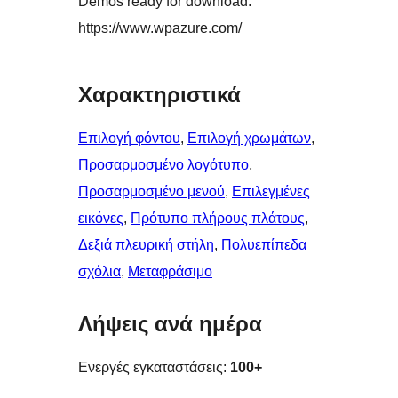
Demos ready for download:
https://www.wpazure.com/
Χαρακτηριστικά
Επιλογή φόντου
, 
Επιλογή χρωμάτων
, 
Προσαρμοσμένο λογότυπο
, 
Προσαρμοσμένο μενού
, 
Επιλεγμένες
εικόνες
, 
Πρότυπο πλήρους πλάτους
, 
Δεξιά πλευρική στήλη
, 
Πολυεπίπεδα
σχόλια
, 
Μεταφράσιμο
Λήψεις ανά ημέρα
Ενεργές εγκαταστάσεις:
100+