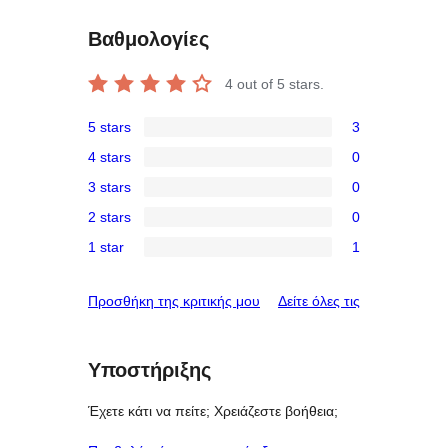
Βαθμολογίες
4
out of 5 stars.
5 stars
3
3
4 stars
0
5-
0
3 stars
0
star
4-
0
reviews
2 stars
0
star
3-
0
reviews
1 star
1
star
2-
1
reviews
star
1-
κριτικές
Προσθήκη της κριτικής μου
Δείτε όλες τις
reviews
star
review
Υποστήριξης
Έχετε κάτι να πείτε; Χρειάζεστε βοήθεια;