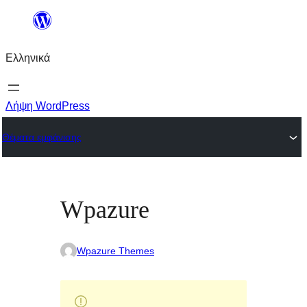
Μετάβαση
στο
Ελληνικά
περιεχόμενο
Λήψη WordPress
Θέματα εμφάνισης
Wpazure
Wpazure Themes