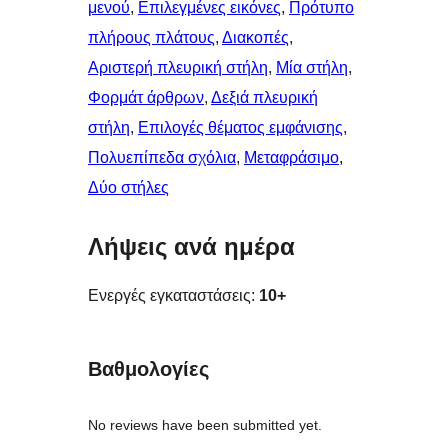
μενού
, 
Επιλεγμένες εικόνες
, 
Πρότυπο
πλήρους πλάτους
, 
Διακοπές
, 
Αριστερή πλευρική στήλη
, 
Μία στήλη
, 
Φορμάτ άρθρων
, 
Δεξιά πλευρική
στήλη
, 
Επιλογές θέματος εμφάνισης
, 
Πολυεπίπεδα σχόλια
, 
Μεταφράσιμο
, 
Δύο στήλες
Λήψεις ανά ημέρα
Ενεργές εγκαταστάσεις:
10+
Βαθμολογίες
No reviews have been submitted yet.