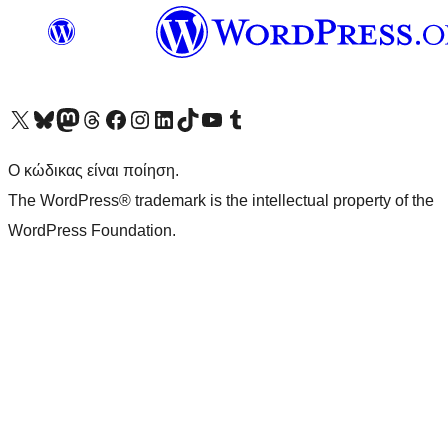
Visit our X (formerly Twitter) account
Visit our Bluesky account
Επισκεφθείτε τον λογαριασμό μας στο Mastodon
Visit our Threads account
Επισκεφτείτε τη σελίδα μας στο Facebook
Επισκεφθείτε τον λογαριασμό μας Instagram
Επισκεφθείτε τον λογαριασμό μας LinkedIn
Visit our TikTok account
Visit our YouTube channel
Visit our Tumblr account
Ο κώδικας είναι ποίηση.
The WordPress® trademark is the intellectual property of the
WordPress Foundation.