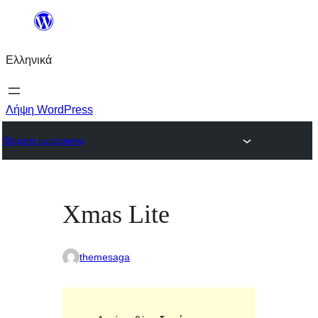
Μετάβαση
στο
Ελληνικά
περιεχόμενο
Λήψη WordPress
Θέματα εμφάνισης
Xmas Lite
themesaga