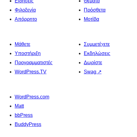
Ειδήσεις
Θέματα
Φιλοξενία
Πρόσθετα
Απόρρητο
Μοτίβα
Μάθετε
Συμμετέχετε
Υποστήριξη
Εκδηλώσεις
Προγραμματιστές
Δωρίστε
WordPress.TV
Swag
↗
WordPress.com
Matt
bbPress
BuddyPress