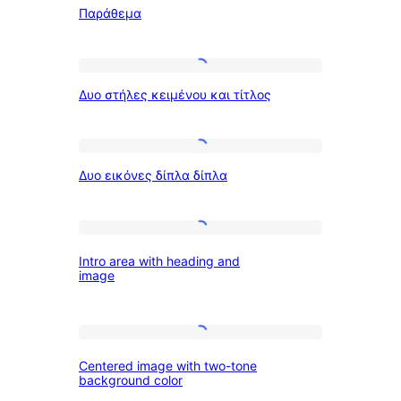
Παράθεμα
Δυο
Δυο στήλες κειμένου και τίτλος
στήλες
κειμένου
και
Δυο
Δυο εικόνες δίπλα δίπλα
τίτλος
εικόνες
δίπλα
δίπλα
Intro
Intro area with heading and
area
image
with
heading
Centered
and
Centered image with two-tone
image
image
background color
with