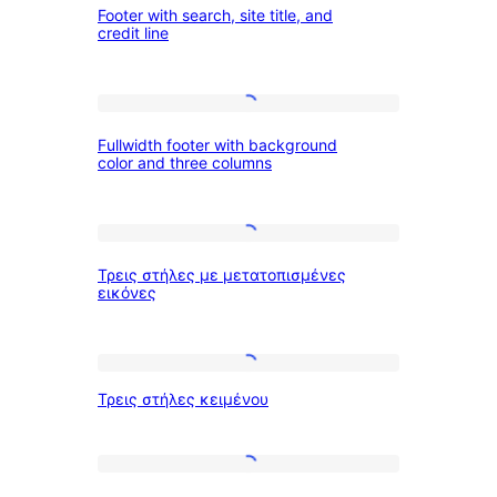
Footer with search, site title, and
with
credit line
search,
site
Fullwidth
title,
Fullwidth footer with background
footer
and
color and three columns
with
credit
background
line
Τρεις
color
Τρεις στήλες με μετατοπισμένες
στήλες
and
εικόνες
με
three
μετατοπισμένες
columns
Τρεις
εικόνες
Τρεις στήλες κειμένου
στήλες
κειμένου
Τρεις