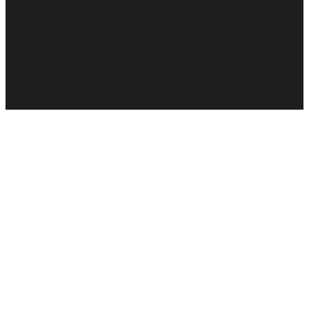
Visit our X (formerly Twitter) account
Visit our Bluesky account
Επισκεφθείτε τον λογαριασμό μας στο Mastodon
Visit our Threads account
Επισκεφτείτε τη σελίδα μας στο Facebook
Επισκεφθείτε τον λογαριασμό μας Instagram
Επισκεφθείτε τον λογαριασμό μας LinkedIn
Visit our TikTok account
Visit our YouTube channel
Visit our Tumblr account
Ο κώδικας είναι ποίηση.
The WordPress® trademark is the intellectual property
of the WordPress Foundation.