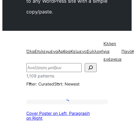
to any WordPress site with a simple
copy/paste.
Κλήση
Όλα
Επιλεγμένα
Άρθρα
Κείμενο
Συλλογή
για
Πανό
ενέργεια
Αναζήτηση
1,109 patterns
Filter: Curated
Sort: Newest
All
Cover
Cover Poster on Left, Paragraph
Poster
on Right
patterns
on
Left,