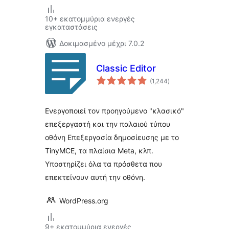
10+ εκατομμύρια ενεργές
εγκαταστάσεις
Δοκιμασμένο μέχρι 7.0.2
Classic Editor
αξιολογήσεις
(1,244
)
σύνολο
Ενεργοποιεί τον προηγούμενο "κλασικό"
επεξεργαστή και την παλαιού τύπου
οθόνη Επεξεργασία δημοσίευσης με το
TinyMCE, τα πλαίσια Meta, κλπ.
Υποστηρίζει όλα τα πρόσθετα που
επεκτείνουν αυτή την οθόνη.
WordPress.org
9+ εκατομμύρια ενεργές