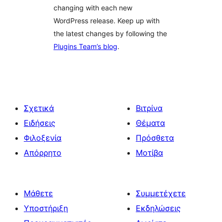
changing with each new
WordPress release. Keep up with
the latest changes by following the
Plugins Team’s blog
.
Σχετικά
Βιτρίνα
Ειδήσεις
Θέματα
Φιλοξενία
Πρόσθετα
Απόρρητο
Μοτίβα
Μάθετε
Συμμετέχετε
Υποστήριξη
Εκδηλώσεις