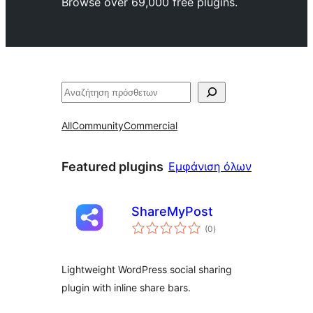
Browse over 69,000 free plugins.
Αναζήτηση
All
Community
Commercial
Featured
Featured plugins
Εμφάνιση όλων
plugins
ShareMyPost
αξιολογήσεις
(0
)
σύνολο
Lightweight WordPress social sharing
plugin with inline share bars.