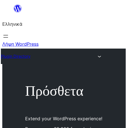
Μετάβαση
στο
Ελληνικά
περιεχόμενο
Λήψη WordPress
Plugin Directory
Πρόσθετα
Extend your WordPress experience!