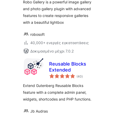
Robo Gallery is a powerful image gallery
and photo gallery plugin with advanced
features to create responsive galleries
with a beautiful lightbox
robosoft
40,000+ ενεργές εγκαταστάσεις
Δοκιμασμένο μέχρι 7.0.2
Reusable Blocks
Extended
αξιολογήσεις
(40
)
σύνολο
Extend Gutenberg Reusable Blocks
feature with a complete admin panel,
widgets, shortcodes and PHP functions.
Jb Audras