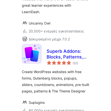
great learner experiences with
LearnDash.
Uncanny Owl
20,000+ ενεργές εγκαταστάσεις
Δοκιμασμένο μέχρι 7.0.2
Superb Addons:
Blocks, Patterns,
αξιολογήσεις
Pre-built Pages,
(22
)
σύνολο
Sliders, Popups,
Create WordPress websites with free
Free Forms,
forms, Gutenberg blocks, popups,
Animations & More
sliders, countdowns, animations, pre-built
pages, patterns & The Theme Designer
Suplugins
80,000+ ενεργές εγκαταστάσεις