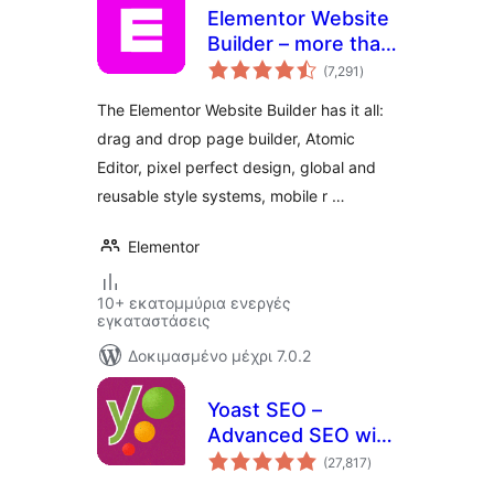
Elementor Website
Builder – more than
αξιολογήσεις
just a page builder
(7,291
)
σύνολο
The Elementor Website Builder has it all:
drag and drop page builder, Atomic
Editor, pixel perfect design, global and
reusable style systems, mobile r …
Elementor
10+ εκατομμύρια ενεργές
εγκαταστάσεις
Δοκιμασμένο μέχρι 7.0.2
Yoast SEO –
Advanced SEO with
αξιολογήσεις
real-time guidance
(27,817
)
σύνολο
and built-in AI