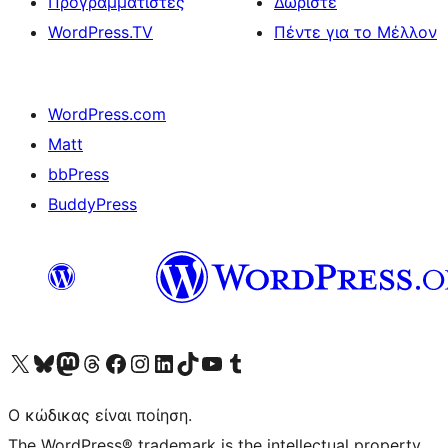
Προγραμματιστές
Δωρίστε
WordPress.TV
Πέντε για το Μέλλον
WordPress.com
Matt
bbPress
BuddyPress
Visit our X (formerly Twitter) account
Visit our Bluesky account
Επισκεφθείτε τον λογαριασμό μας στο Mastodon
Visit our Threads account
Επισκεφτείτε τη σελίδα μας στο Facebook
Επισκεφθείτε τον λογαριασμό μας Instagram
Επισκεφθείτε τον λογαριασμό μας LinkedIn
Visit our TikTok account
Visit our YouTube channel
Visit our Tumblr account
Ο κώδικας είναι ποίηση.
The WordPress® trademark is the intellectual property