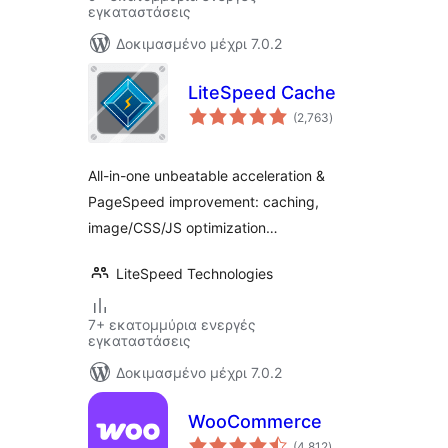
εγκαταστάσεις
Δοκιμασμένο μέχρι 7.0.2
LiteSpeed Cache
αξιολογήσεις
(2,763
)
σύνολο
All-in-one unbeatable acceleration &
PageSpeed improvement: caching,
image/CSS/JS optimization…
LiteSpeed Technologies
7+ εκατομμύρια ενεργές
εγκαταστάσεις
Δοκιμασμένο μέχρι 7.0.2
WooCommerce
αξιολογήσεις
(4,812
)