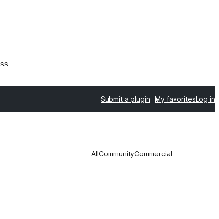
ss
Submit a plugin
My favorites
Log in
All
Community
Commercial