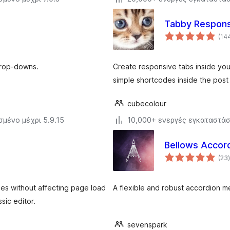
Tabby Respons
(14
drop-downs.
Create responsive tabs inside yo
simple shortcodes inside the post 
cubecolour
σμένο μέχρι 5.9.15
10,000+ ενεργές εγκαταστάσ
Bellows Accor
(23
)
es without affecting page load
A flexible and robust accordion m
sic editor.
sevenspark