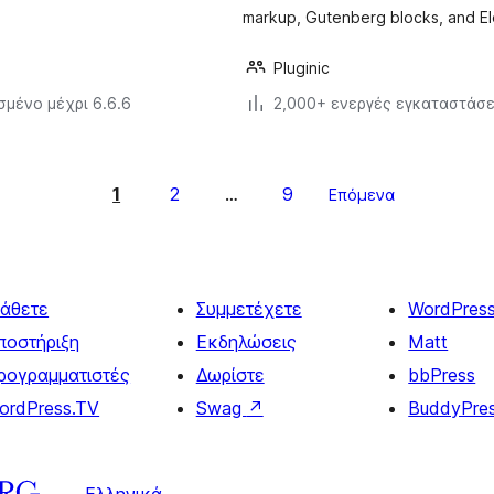
markup, Gutenberg blocks, and E
Pluginic
σμένο μέχρι 6.6.6
2,000+ ενεργές εγκαταστάσε
1
2
9
…
Επόμενα
άθετε
Συμμετέχετε
WordPres
ποστήριξη
Εκδηλώσεις
Matt
ρογραμματιστές
Δωρίστε
bbPress
ordPress.TV
Swag
↗
BuddyPre
Ελληνικά