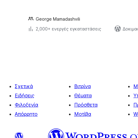
George Mamadashvili
2,000+ ενεργές εγκαταστάσεις
Δοκιμα
Σελιδοποίηση
άρθρων
Σχετικά
Βιτρίνα
Μ
Ειδήσεις
Θέματα
Υ
Φιλοξενία
Πρόσθετα
Π
Απόρρητο
Μοτίβα
W