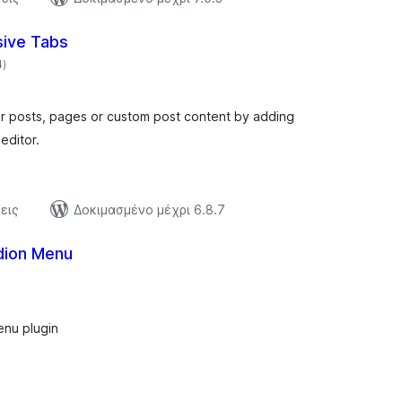
ive Tabs
αξιολογήσεις
4
)
σύνολο
ur posts, pages or custom post content by adding
editor.
εις
Δοκιμασμένο μέχρι 6.8.7
dion Menu
αξιολογήσεις
σύνολο
enu plugin