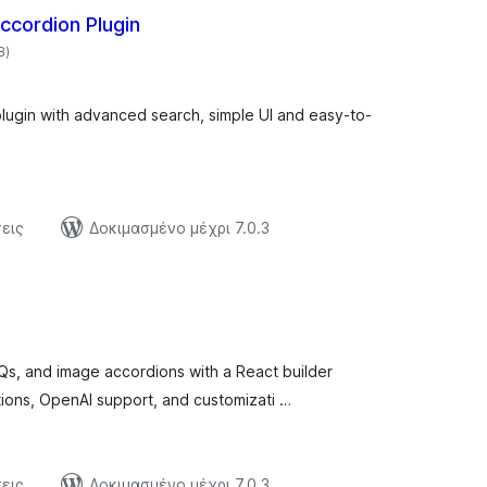
ccordion Plugin
αξιολογήσεις
8
)
σύνολο
lugin with advanced search, simple UI and easy-to-
εις
Δοκιμασμένο μέχρι 7.0.3
αξιολογήσεις
)
σύνολο
Qs, and image accordions with a React builder
tions, OpenAI support, and customizati …
εις
Δοκιμασμένο μέχρι 7.0.3