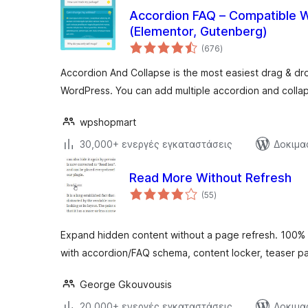
Accordion FAQ – Compatible Wi
(Elementor, Gutenberg)
αξιολογήσεις
(676
)
σύνολο
Accordion And Collapse is the most easiest drag & dro
WordPress. You can add multiple accordion and collaps
wpshopmart
30,000+ ενεργές εγκαταστάσεις
Δοκιμα
Read More Without Refresh
αξιολογήσεις
(55
)
σύνολο
Expand hidden content without a page refresh. 100% 
with accordion/FAQ schema, content locker, teaser p
George Gkouvousis
20,000+ ενεργές εγκαταστάσεις
Δοκιμα