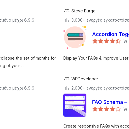
Steve Burge
σμένο μέχρι 6.9.6
3,000+ ενεργές εγκαταστάσε
Accordion Tog
α
(8
)
σ
collapse the set of months for
Display Your FAQs & Improve User
ing of your …
WPDeveloper
σμένο μέχρι 6.9.6
2,000+ ενεργές εγκαταστάσε
FAQ Schema – A
α
(9
)
σ
Create responsive FAQs with accor