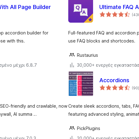
th All Page Builder
Ultimate FAQ A
(43
p accordion builder for
Full-featured FAQ and accordion p
e with this.
use FAQ blocks and shortcodes.
Rustaurius
σμένο μέχρι 6.8.7
30,000+ ενεργές εγκαταστάσ
Accordions
(90
SEO-friendly and crawlable, now
Create sleek accordions, tabs, FA
aywall, AI summa …
featuring advanced styling, anima
PickPlugins
σμένο μέχρι 7.0.3
20,000+ ενεργές εγκαταστάσ