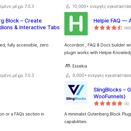
σμένο μέχρι 7.0.3
10,000+ ενεργές εγκαταστάσ
g Block – Create
Helpie FAQ — 
dions & Interactive Tabs
(80
d, fully accessible, zero
Accordion , FAQ & Docs builder w
plugin works with Helpie Knowle
Essekia
σμένο μέχρι 7.0.3
9,000+ ενεργές εγκαταστάσε
SlingBlocks – 
WooFunnels)
α
(4
)
σ
on or a FAQs section in
A minimalist Gutenberg Block Plug
capabilities.