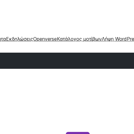
ητα
Εκδηλώσεις
Openverse
Κατάλογος μοτίβων
Λήψη WordPre