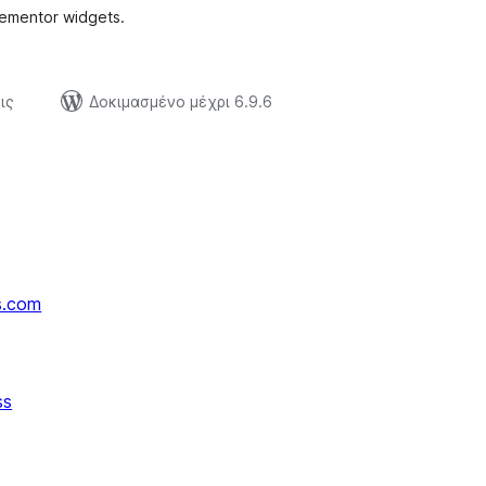
lementor widgets.
ις
Δοκιμασμένο μέχρι 6.9.6
s.com
ss