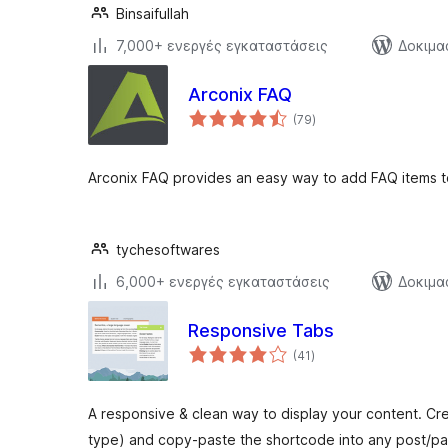
Binsaifullah
7,000+ ενεργές εγκαταστάσεις
Δοκιμα
Arconix FAQ
αξιολογήσεις
(79
)
σύνολο
Arconix FAQ provides an easy way to add FAQ items t
tychesoftwares
6,000+ ενεργές εγκαταστάσεις
Δοκιμα
Responsive Tabs
αξιολογήσεις
(41
)
σύνολο
A responsive & clean way to display your content. Cr
type) and copy-paste the shortcode into any post/p