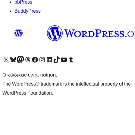
bbPress
BuddyPress
Visit our X (formerly Twitter) account
Visit our Bluesky account
Επισκεφθείτε τον λογαριασμό μας στο Mastodon
Visit our Threads account
Επισκεφτείτε τη σελίδα μας στο Facebook
Επισκεφθείτε τον λογαριασμό μας Instagram
Επισκεφθείτε τον λογαριασμό μας LinkedIn
Visit our TikTok account
Visit our YouTube channel
Visit our Tumblr account
Ο κώδικας είναι ποίηση.
The WordPress® trademark is the intellectual property of the
WordPress Foundation.