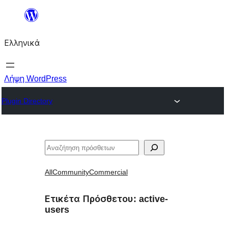
Μετάβαση
στο
Ελληνικά
περιεχόμενο
Λήψη WordPress
Plugin Directory
Αναζήτηση
All
Community
Commercial
Ετικέτα Πρόσθετου:
active-
users