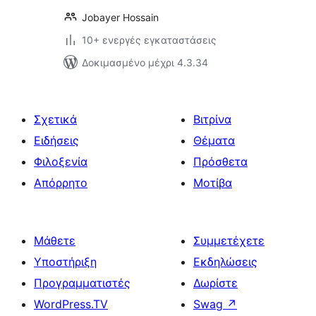
Jobayer Hossain
10+ ενεργές εγκαταστάσεις
Δοκιμασμένο μέχρι 4.3.34
Σχετικά
Βιτρίνα
Ειδήσεις
Θέματα
Φιλοξενία
Πρόσθετα
Απόρρητο
Μοτίβα
Μάθετε
Συμμετέχετε
Υποστήριξη
Εκδηλώσεις
Προγραμματιστές
Δωρίστε
WordPress.TV
Swag
↗