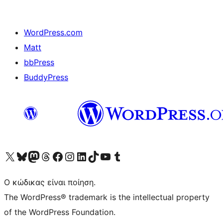
WordPress.com
Matt
bbPress
BuddyPress
Visit our X (formerly Twitter) account
Visit our Bluesky account
Επισκεφθείτε τον λογαριασμό μας στο Mastodon
Visit our Threads account
Επισκεφτείτε τη σελίδα μας στο Facebook
Επισκεφθείτε τον λογαριασμό μας Instagram
Επισκεφθείτε τον λογαριασμό μας LinkedIn
Visit our TikTok account
Visit our YouTube channel
Visit our Tumblr account
Ο κώδικας είναι ποίηση.
The WordPress® trademark is the intellectual property
of the WordPress Foundation.