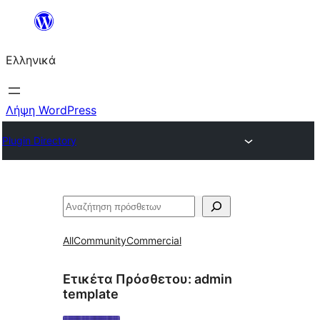
Μετάβαση
στο
Ελληνικά
περιεχόμενο
Λήψη WordPress
Plugin Directory
Αναζήτηση
All
Community
Commercial
Ετικέτα Πρόσθετου:
admin
template