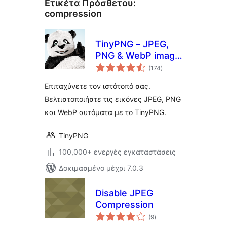
Ετικέτα Πρόσθετου:
compression
TinyPNG – JPEG,
PNG & WebP image
αξιολογήσεις
compression
(174
)
σύνολο
Επιταχύνετε τον ιστότοπό σας.
Βελτιστοποιήστε τις εικόνες JPEG, PNG
και WebP αυτόματα με το TinyPNG.
TinyPNG
100,000+ ενεργές εγκαταστάσεις
Δοκιμασμένο μέχρι 7.0.3
Disable JPEG
Compression
αξιολογήσεις
(9
)
σύνολο