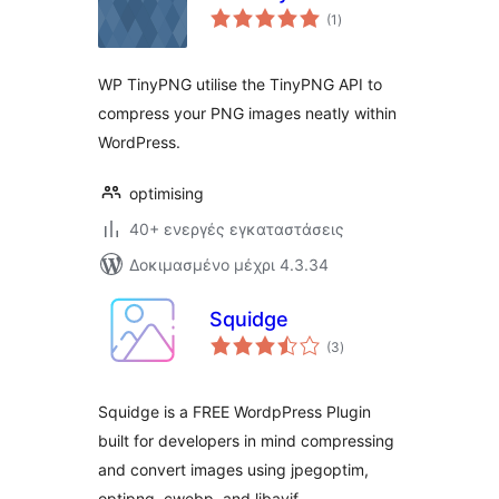
αξιολογήσεις
(1
)
σύνολο
WP TinyPNG utilise the TinyPNG API to
compress your PNG images neatly within
WordPress.
optimising
40+ ενεργές εγκαταστάσεις
Δοκιμασμένο μέχρι 4.3.34
Squidge
αξιολογήσεις
(3
)
σύνολο
Squidge is a FREE WordpPress Plugin
built for developers in mind compressing
and convert images using jpegoptim,
optipng, cwebp, and libavif.