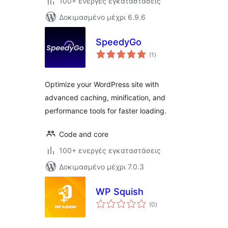
100+ ενεργές εγκαταστάσεις
Δοκιμασμένο μέχρι 6.9.6
SpeedyGo
αξιολογήσεις
(1
)
σύνολο
Optimize your WordPress site with
advanced caching, minification, and
performance tools for faster loading.
Code and core
100+ ενεργές εγκαταστάσεις
Δοκιμασμένο μέχρι 7.0.3
WP Squish
αξιολογήσεις
(0
)
σύνολο