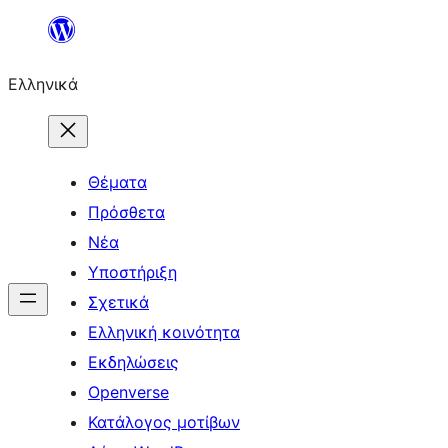
Μετάβαση
στο
Ελληνικά
περιεχόμενο
Θέματα
Πρόσθετα
Νέα
Υποστήριξη
Σχετικά
Ελληνική κοινότητα
Εκδηλώσεις
Openverse
Κατάλογος μοτίβων