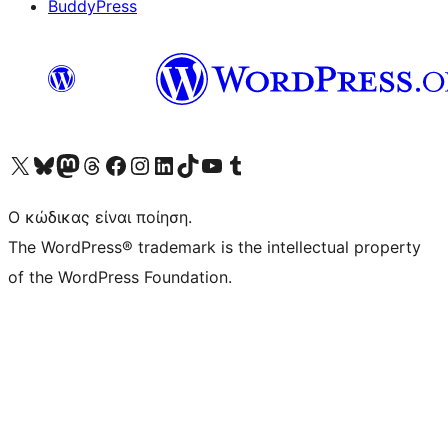
BuddyPress
Visit our X (formerly Twitter) account
Visit our Bluesky account
Επισκεφθείτε τον λογαριασμό μας στο Mastodon
Visit our Threads account
Επισκεφτείτε τη σελίδα μας στο Facebook
Επισκεφθείτε τον λογαριασμό μας Instagram
Επισκεφθείτε τον λογαριασμό μας LinkedIn
Visit our TikTok account
Visit our YouTube channel
Visit our Tumblr account
Ο κώδικας είναι ποίηση.
The WordPress® trademark is the intellectual property
of the WordPress Foundation.