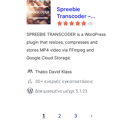
Spreebie
Transcoder –
αξιολογήσεις
Resize, Compress
(1
)
σύνολο
and Store Video
SPREEBIE TRANSCODER is a WordPress
plugin that resizes, compresses and
stores MP4 video via FFmpeg and
Google Cloud Storage.
Thabo David Klass
30+ ενεργές εγκαταστάσεις
Δοκιμασμένο μέχρι 5.1.23
Σελιδοποίηση
άρθρων
1
2
3