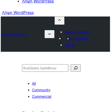
Λήψη WordPress
Λήψη WordPress
Submit a plugin
Plugin Directory
My favorites
Log in
Αναζήτηση
All
Community
Commercial