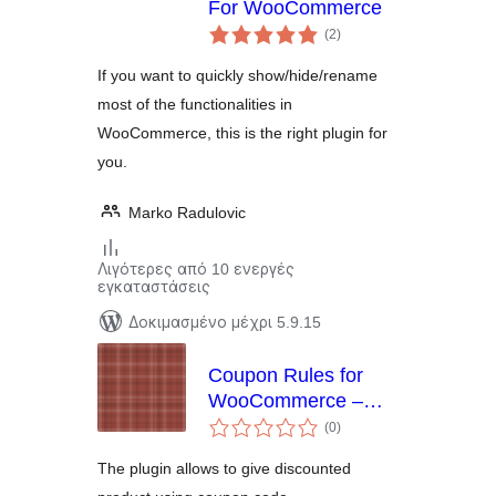
For WooCommerce
αξιολογήσεις
(2
)
σύνολο
If you want to quickly show/hide/rename
most of the functionalities in
WooCommerce, this is the right plugin for
you.
Marko Radulovic
Λιγότερες από 10 ενεργές
εγκαταστάσεις
Δοκιμασμένο μέχρι 5.9.15
Coupon Rules for
WooCommerce –
αξιολογήσεις
Create
(0
)
σύνολο
WooCommerce
The plugin allows to give discounted
Coupons &