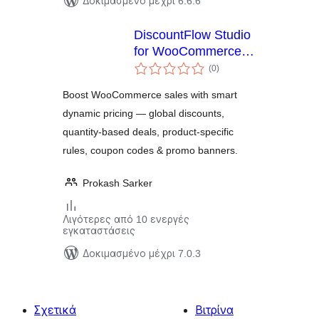
Δοκιμασμένο μέχρι 6.6.6
DiscountFlow Studio
for WooCommerce –
αξιολογήσεις
Dynamic Pricing,
(0
)
σύνολο
Quantity Discounts &
Boost WooCommerce sales with smart
Promotional Banners
dynamic pricing — global discounts,
quantity-based deals, product-specific
rules, coupon codes & promo banners.
Prokash Sarker
Λιγότερες από 10 ενεργές
εγκαταστάσεις
Δοκιμασμένο μέχρι 7.0.3
Σχετικά
Βιτρίνα