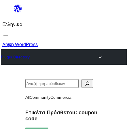
Μετάβαση
στο
Ελληνικά
περιεχόμενο
Λήψη WordPress
Plugin Directory
Αναζήτηση
All
Community
Commercial
Ετικέτα Πρόσθετου:
coupon
code