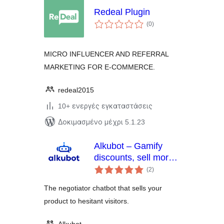
Redeal Plugin
αξιολογήσεις
(0
)
σύνολο
MICRO INFLUENCER AND REFERRAL
MARKETING FOR E-COMMERCE.
redeal2015
10+ ενεργές εγκαταστάσεις
Δοκιμασμένο μέχρι 5.1.23
Alkubot – Gamify
discounts, sell more
αξιολογήσεις
and give less at the
(2
)
σύνολο
right time
The negotiator chatbot that sells your
product to hesitant visitors.