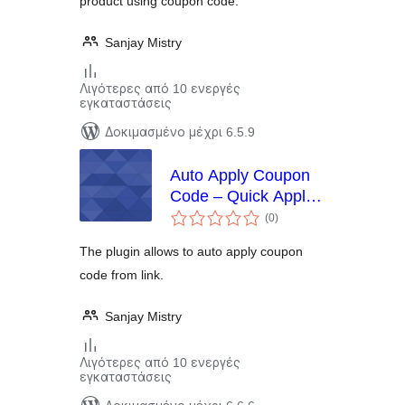
product using coupon code.
Discounts, BOGO
Coupons
Sanjay Mistry
Λιγότερες από 10 ενεργές
εγκαταστάσεις
Δοκιμασμένο μέχρι 6.5.9
Auto Apply Coupon
Code – Quick Apply
αξιολογήσεις
WooCommerce
(0
)
σύνολο
Coupon code
The plugin allows to auto apply coupon
code from link.
Sanjay Mistry
Λιγότερες από 10 ενεργές
εγκαταστάσεις