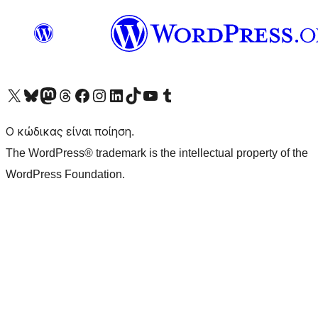
Visit our X (formerly Twitter) account
Visit our Bluesky account
Επισκεφθείτε τον λογαριασμό μας στο Mastodon
Visit our Threads account
Επισκεφτείτε τη σελίδα μας στο Facebook
Επισκεφθείτε τον λογαριασμό μας Instagram
Επισκεφθείτε τον λογαριασμό μας LinkedIn
Visit our TikTok account
Visit our YouTube channel
Visit our Tumblr account
Ο κώδικας είναι ποίηση.
The WordPress® trademark is the intellectual property of the
WordPress Foundation.