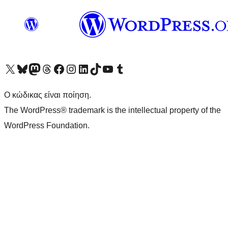
Visit our X (formerly Twitter) account
Visit our Bluesky account
Επισκεφθείτε τον λογαριασμό μας στο Mastodon
Visit our Threads account
Επισκεφτείτε τη σελίδα μας στο Facebook
Επισκεφθείτε τον λογαριασμό μας Instagram
Επισκεφθείτε τον λογαριασμό μας LinkedIn
Visit our TikTok account
Visit our YouTube channel
Visit our Tumblr account
Ο κώδικας είναι ποίηση.
The WordPress® trademark is the intellectual property of the
WordPress Foundation.