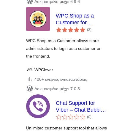
Δοκιμασμένο μέχρι 6.9.6
WPC Shop as a
Customer for
αξιολογήσεις
WooCommerce
(2
)
σύνολο
WPC Shop as a Customer allows store
administrators to login as a customer on
the frontend.
WPClever
400+ ενεργές εγκαταστάσεις
Δοκιμασμένο μέχρι 7.0.3
Chat Support for
Viber – Chat Bubble
αξιολογήσεις
and Chat Button for
(0
)
σύνολο
Gutenberg,
Unlimited customer support tool that allows
Elementor and