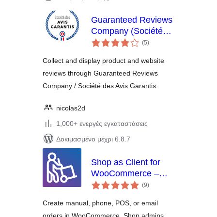
Guaranteed Reviews
Company (Société
αξιολογήσεις
des Avis Garantis)
(5
)
σύνολο
Collect and display product and website
reviews through Guaranteed Reviews
Company / Société des Avis Garantis.
nicolas2d
1,000+ ενεργές εγκαταστάσεις
Δοκιμασμένο μέχρι 6.8.7
Shop as Client for
WooCommerce –
αξιολογήσεις
Manual, Phone &
(9
)
σύνολο
Email Orders
Create manual, phone, POS, or email
orders in WooCommerce. Shop admins