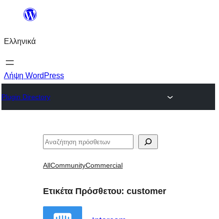
Μετάβαση
στο
Ελληνικά
περιεχόμενο
Λήψη WordPress
Plugin Directory
Αναζήτηση
All
Community
Commercial
Ετικέτα Πρόσθετου:
customer