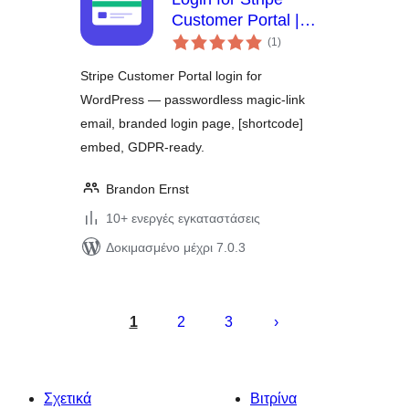
Customer Portal |
αξιολογήσεις
Stripe Billing Login
(1
)
σύνολο
Page | Magic Link
Stripe Customer Portal login for
Customer Account
WordPress — passwordless magic-link
email, branded login page, [shortcode]
embed, GDPR-ready.
Brandon Ernst
10+ ενεργές εγκαταστάσεις
Δοκιμασμένο μέχρι 7.0.3
Σελιδοποίηση
άρθρων
1
2
3
Σχετικά
Βιτρίνα