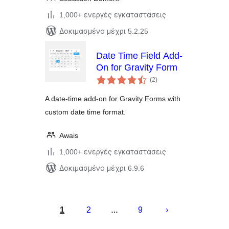
1,000+ ενεργές εγκαταστάσεις
Δοκιμασμένο μέχρι 5.2.25
Date Time Field Add-
On for Gravity Form
αξιολογήσεις
(2
)
σύνολο
A date-time add-on for Gravity Forms with
custom date time format.
Awais
1,000+ ενεργές εγκαταστάσεις
Δοκιμασμένο μέχρι 6.9.6
Σελιδοποίηση
άρθρων
1
2
9
…