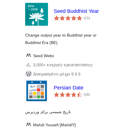
Seed Buddhist Year
αξιολογήσεις
(11
)
σύνολο
Change output year to Buddhist year or
Buddhist Era (BE).
Seed Webs
3,000+ ενεργές εγκαταστάσεις
Δοκιμασμένο μέχρι 6.6.6
Persian Date
αξιολογήσεις
(16
)
σύνολο
تاریخ شمسی برای وردپرس
Mahdi Yousefi [MahdiY]