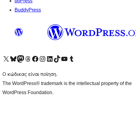
bbPress
BuddyPress
Visit our X (formerly Twitter) account
Visit our Bluesky account
Επισκεφθείτε τον λογαριασμό μας στο Mastodon
Visit our Threads account
Επισκεφτείτε τη σελίδα μας στο Facebook
Επισκεφθείτε τον λογαριασμό μας Instagram
Επισκεφθείτε τον λογαριασμό μας LinkedIn
Visit our TikTok account
Visit our YouTube channel
Visit our Tumblr account
Ο κώδικας είναι ποίηση.
The WordPress® trademark is the intellectual property of the
WordPress Foundation.