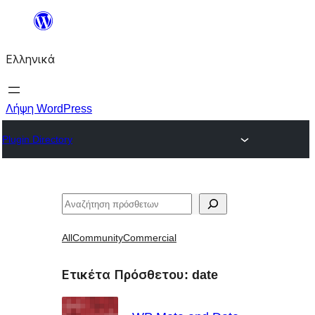
Μετάβαση
στο
Ελληνικά
περιεχόμενο
Λήψη WordPress
Plugin Directory
Αναζήτηση
All
Community
Commercial
Ετικέτα Πρόσθετου:
date