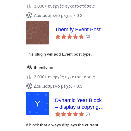
3,000+ ενεργές εγκαταστάσεις
Δοκιμασμένο μέχρι 7.0.3
Themify Event Post
αξιολογήσεις
(2
)
σύνολο
This plugin will add Event post type.
themifyme
3,000+ ενεργές εγκαταστάσεις
Δοκιμασμένο μέχρι 7.0.3
Dynamic Year Block
– display a copyright
αξιολογήσεις
notice in your footer
(7
)
σύνολο
with the current year
A block that always displays the current