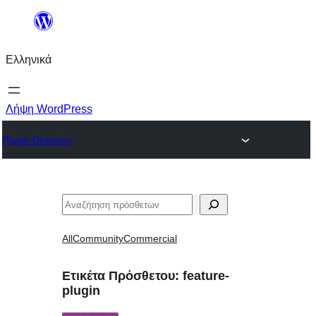
Μετάβαση
στο
Ελληνικά
περιεχόμενο
Λήψη WordPress
Plugin Directory
Αναζήτηση
All
Community
Commercial
Ετικέτα Πρόσθετου:
feature-
plugin