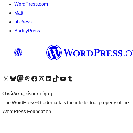
WordPress.com
Matt
bbPress
BuddyPress
Visit our X (formerly Twitter) account
Visit our Bluesky account
Επισκεφθείτε τον λογαριασμό μας στο Mastodon
Visit our Threads account
Επισκεφτείτε τη σελίδα μας στο Facebook
Επισκεφθείτε τον λογαριασμό μας Instagram
Επισκεφθείτε τον λογαριασμό μας LinkedIn
Visit our TikTok account
Visit our YouTube channel
Visit our Tumblr account
Ο κώδικας είναι ποίηση.
The WordPress® trademark is the intellectual property of the
WordPress Foundation.