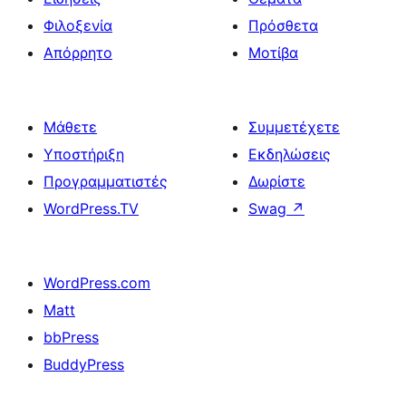
Φιλοξενία
Πρόσθετα
Απόρρητο
Μοτίβα
Μάθετε
Συμμετέχετε
Υποστήριξη
Εκδηλώσεις
Προγραμματιστές
Δωρίστε
WordPress.TV
Swag
↗
WordPress.com
Matt
bbPress
BuddyPress