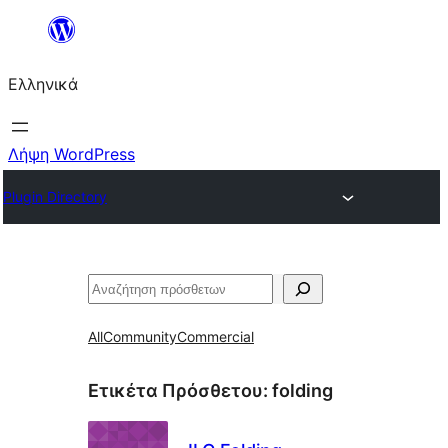
Μετάβαση
στο
Ελληνικά
περιεχόμενο
Λήψη WordPress
Plugin Directory
Αναζήτηση
All
Community
Commercial
Ετικέτα Πρόσθετου:
folding