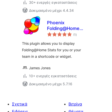
30+ ενεργές εγκαταστάσεις
Δοκιμασμένο μέχρι 4.4.34
Phoenix
Folding@Home
αξιολογήσεις
Stats
(1
)
σύνολο
This plugin allows you to display
Folding@Home Stats for you or your
team in a shortcode or widget.
James Jones
10+ ενεργές εγκαταστάσεις
Δοκιμασμένο μέχρι 5.7.16
Σχετικά
Βιτρίνα
Ειδήσεις
Θέματα