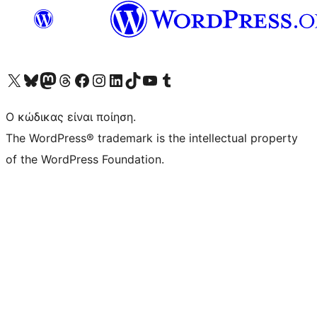
Visit our X (formerly Twitter) account
Visit our Bluesky account
Επισκεφθείτε τον λογαριασμό μας στο Mastodon
Visit our Threads account
Επισκεφτείτε τη σελίδα μας στο Facebook
Επισκεφθείτε τον λογαριασμό μας Instagram
Επισκεφθείτε τον λογαριασμό μας LinkedIn
Visit our TikTok account
Visit our YouTube channel
Visit our Tumblr account
Ο κώδικας είναι ποίηση.
The WordPress® trademark is the intellectual property
of the WordPress Foundation.