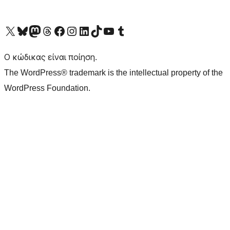
Visit our X (formerly Twitter) account
Visit our Bluesky account
Επισκεφθείτε τον λογαριασμό μας στο Mastodon
Visit our Threads account
Επισκεφτείτε τη σελίδα μας στο Facebook
Επισκεφθείτε τον λογαριασμό μας Instagram
Επισκεφθείτε τον λογαριασμό μας LinkedIn
Visit our TikTok account
Visit our YouTube channel
Visit our Tumblr account
Ο κώδικας είναι ποίηση.
The WordPress® trademark is the intellectual property of the
WordPress Foundation.