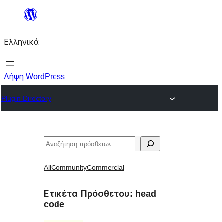
Μετάβαση
στο
Ελληνικά
περιεχόμενο
Λήψη WordPress
Plugin Directory
Αναζήτηση
All
Community
Commercial
Ετικέτα Πρόσθετου:
head
code