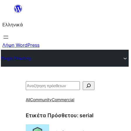
Μετάβαση
στο
Ελληνικά
περιεχόμενο
Λήψη WordPress
Plugin Directory
Αναζήτηση
All
Community
Commercial
Ετικέτα Πρόσθετου:
serial