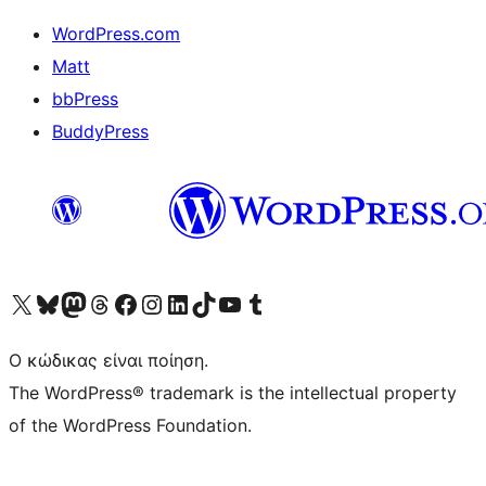
WordPress.com
Matt
bbPress
BuddyPress
Visit our X (formerly Twitter) account
Visit our Bluesky account
Επισκεφθείτε τον λογαριασμό μας στο Mastodon
Visit our Threads account
Επισκεφτείτε τη σελίδα μας στο Facebook
Επισκεφθείτε τον λογαριασμό μας Instagram
Επισκεφθείτε τον λογαριασμό μας LinkedIn
Visit our TikTok account
Visit our YouTube channel
Visit our Tumblr account
Ο κώδικας είναι ποίηση.
The WordPress® trademark is the intellectual property
of the WordPress Foundation.