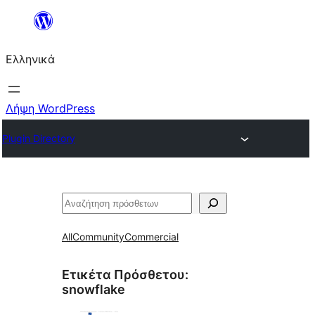
Μετάβαση
στο
Ελληνικά
περιεχόμενο
Λήψη WordPress
Plugin Directory
Αναζήτηση
All
Community
Commercial
Ετικέτα Πρόσθετου:
snowflake