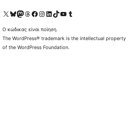
Visit our X (formerly Twitter) account
Visit our Bluesky account
Επισκεφθείτε τον λογαριασμό μας στο Mastodon
Visit our Threads account
Επισκεφτείτε τη σελίδα μας στο Facebook
Επισκεφθείτε τον λογαριασμό μας Instagram
Επισκεφθείτε τον λογαριασμό μας LinkedIn
Visit our TikTok account
Visit our YouTube channel
Visit our Tumblr account
Ο κώδικας είναι ποίηση.
The WordPress® trademark is the intellectual property
of the WordPress Foundation.