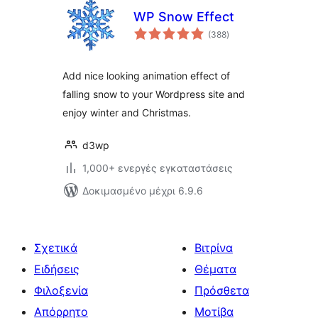
WP Snow Effect
αξιολογήσεις
(388
)
σύνολο
Add nice looking animation effect of
falling snow to your Wordpress site and
enjoy winter and Christmas.
d3wp
1,000+ ενεργές εγκαταστάσεις
Δοκιμασμένο μέχρι 6.9.6
Σχετικά
Βιτρίνα
Ειδήσεις
Θέματα
Φιλοξενία
Πρόσθετα
Απόρρητο
Μοτίβα