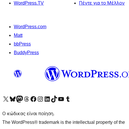
WordPress.TV
Πέντε για το Μέλλον
WordPress.com
Matt
bbPress
BuddyPress
Visit our X (formerly Twitter) account
Visit our Bluesky account
Επισκεφθείτε τον λογαριασμό μας στο Mastodon
Visit our Threads account
Επισκεφτείτε τη σελίδα μας στο Facebook
Επισκεφθείτε τον λογαριασμό μας Instagram
Επισκεφθείτε τον λογαριασμό μας LinkedIn
Visit our TikTok account
Visit our YouTube channel
Visit our Tumblr account
Ο κώδικας είναι ποίηση.
The WordPress® trademark is the intellectual property of the