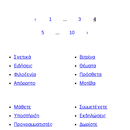
Σελιδοποίηση
άρθρων
1
3
4
…
5
10
…
Σχετικά
Βιτρίνα
Ειδήσεις
Θέματα
Φιλοξενία
Πρόσθετα
Απόρρητο
Μοτίβα
Μάθετε
Συμμετέχετε
Υποστήριξη
Εκδηλώσεις
Προγραμματιστές
Δωρίστε