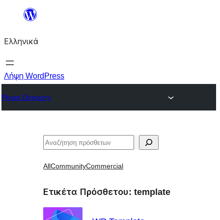
Μετάβαση
στο
Ελληνικά
περιεχόμενο
Λήψη WordPress
Plugin Directory
Αναζήτηση
All
Community
Commercial
Ετικέτα Πρόσθετου:
template