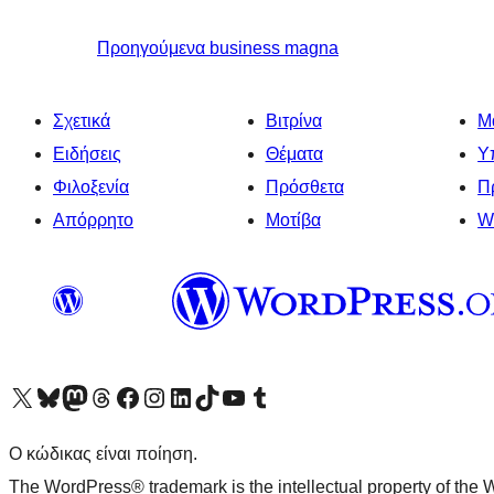
Προηγούμενα
business magna
Σχετικά
Βιτρίνα
Μ
Ειδήσεις
Θέματα
Υ
Φιλοξενία
Πρόσθετα
Π
Απόρρητο
Μοτίβα
W
Visit our X (formerly Twitter) account
Visit our Bluesky account
Επισκεφθείτε τον λογαριασμό μας στο Mastodon
Visit our Threads account
Επισκεφτείτε τη σελίδα μας στο Facebook
Επισκεφθείτε τον λογαριασμό μας Instagram
Επισκεφθείτε τον λογαριασμό μας LinkedIn
Visit our TikTok account
Visit our YouTube channel
Visit our Tumblr account
Ο κώδικας είναι ποίηση.
The WordPress® trademark is the intellectual property of the