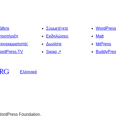
άθετε
Συμμετέχετε
WordPres
ποστήριξη
Εκδηλώσεις
Matt
ρογραμματιστές
Δωρίστε
bbPress
ordPress.TV
Swag
↗
BuddyPre
Ελληνικά
 WordPress Foundation.