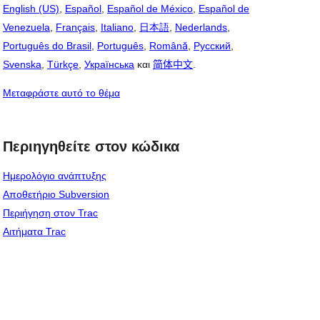
English (US)
,
Español
,
Español de México
,
Español de
Venezuela
,
Français
,
Italiano
,
日本語
,
Nederlands
,
Português do Brasil
,
Português
,
Română
,
Русский
,
Svenska
,
Türkçe
,
Українська
και
简体中文
.
Μεταφράστε αυτό το θέμα
Περιηγηθείτε στον κώδικα
Ημερολόγιο ανάπτυξης
Αποθετήριο Subversion
Περιήγηση στον Trac
Αιτήματα Trac