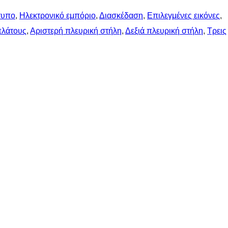
τυπο
, 
Ηλεκτρονικό εμπόριο
, 
Διασκέδαση
, 
Επιλεγμένες εικόνες
, 
πλάτους
, 
Αριστερή πλευρική στήλη
, 
Δεξιά πλευρική στήλη
, 
Τρεις