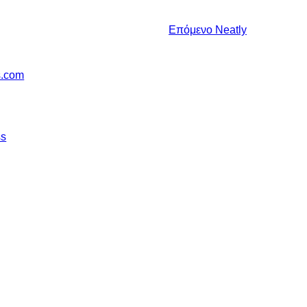
Επόμενο
Neatly
s.com
ss