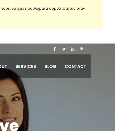
 μπορεί να έχει προβλήματα συμβατότητας όταν
Προεπισκόπηση
Λήψη
Αυτό είναι ένα θυγατρικό θέμα του
Consultup
Έκδοση
1.9
Τελευταία ενημέρωση
01 Απρ 2021
Ενεργές εγκαταστάσεις
200+
Αρχική σελίδα θέματος