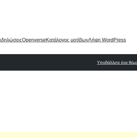
κδηλώσεις
Openverse
Κατάλογος μοτίβων
Λήψη WordPress
Υποβάλλετε ένα θέμ