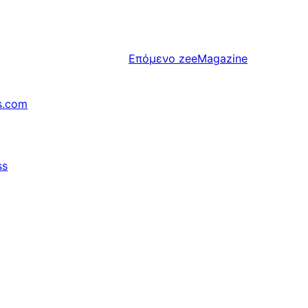
Επόμενο
zeeMagazine
s.com
ss