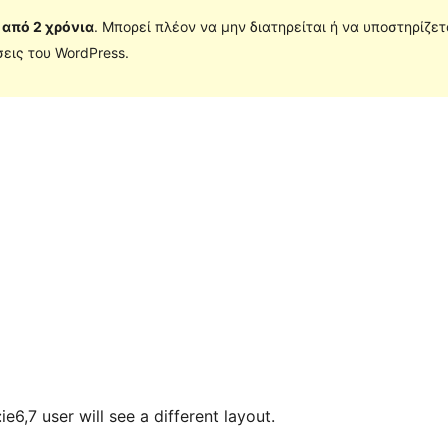
 από 2 χρόνια
. Μπορεί πλέον να μην διατηρείται ή να υποστηρίζε
εις του WordPress.
e6,7 user will see a different layout.