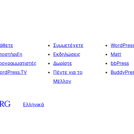
άθετε
Συμμετέχετε
WordPres
ποστήριξη
Εκδηλώσεις
Matt
ρογραμματιστές
Δωρίστε
bbPress
ordPress.TV
Πέντε για το
BuddyPre
Μέλλον
Ελληνικά