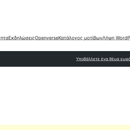
τητα
Εκδηλώσεις
Openverse
Κατάλογος μοτίβων
Λήψη WordP
Υποβάλλετε ένα θέμα εμφ