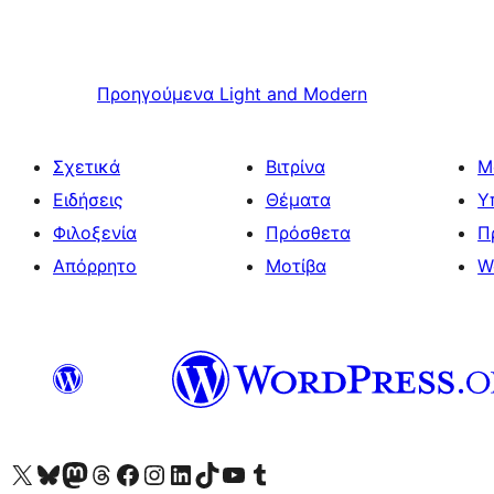
Προηγούμενα
Light and Modern
Σχετικά
Βιτρίνα
Μ
Ειδήσεις
Θέματα
Υ
Φιλοξενία
Πρόσθετα
Π
Απόρρητο
Μοτίβα
W
Visit our X (formerly Twitter) account
Visit our Bluesky account
Επισκεφθείτε τον λογαριασμό μας στο Mastodon
Visit our Threads account
Επισκεφτείτε τη σελίδα μας στο Facebook
Επισκεφθείτε τον λογαριασμό μας Instagram
Επισκεφθείτε τον λογαριασμό μας LinkedIn
Visit our TikTok account
Visit our YouTube channel
Visit our Tumblr account