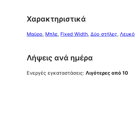
Χαρακτηριστικά
Μαύρο
, 
Μπλε
, 
Fixed Width
, 
Δύο στήλες
, 
Λευκό
Λήψεις ανά ημέρα
Ενεργές εγκαταστάσεις:
Λιγότερες από 10