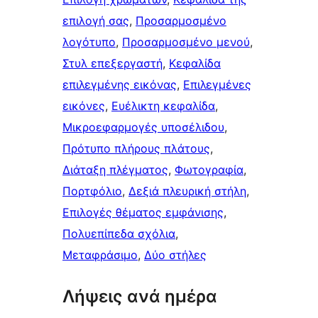
επιλογή σας
, 
Προσαρμοσμένο
λογότυπο
, 
Προσαρμοσμένο μενού
, 
Στυλ επεξεργαστή
, 
Κεφαλίδα
επιλεγμένης εικόνας
, 
Επιλεγμένες
εικόνες
, 
Ευέλικτη κεφαλίδα
, 
Μικροεφαρμογές υποσέλιδου
, 
Πρότυπο πλήρους πλάτους
, 
Διάταξη πλέγματος
, 
Φωτογραφία
, 
Πορτφόλιο
, 
Δεξιά πλευρική στήλη
, 
Επιλογές θέματος εμφάνισης
, 
Πολυεπίπεδα σχόλια
, 
Μεταφράσιμο
, 
Δύο στήλες
Λήψεις ανά ημέρα