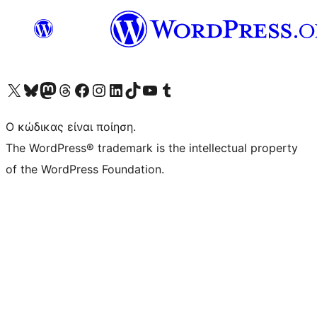
Visit our X (formerly Twitter) account
Visit our Bluesky account
Επισκεφθείτε τον λογαριασμό μας στο Mastodon
Visit our Threads account
Επισκεφτείτε τη σελίδα μας στο Facebook
Επισκεφθείτε τον λογαριασμό μας Instagram
Επισκεφθείτε τον λογαριασμό μας LinkedIn
Visit our TikTok account
Visit our YouTube channel
Visit our Tumblr account
Ο κώδικας είναι ποίηση.
The WordPress® trademark is the intellectual property
of the WordPress Foundation.