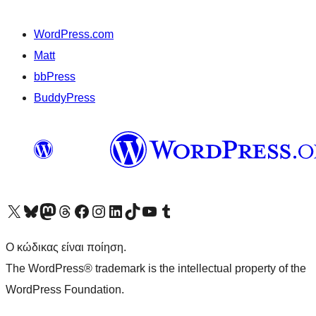
WordPress.com
Matt
bbPress
BuddyPress
Visit our X (formerly Twitter) account
Visit our Bluesky account
Επισκεφθείτε τον λογαριασμό μας στο Mastodon
Visit our Threads account
Επισκεφτείτε τη σελίδα μας στο Facebook
Επισκεφθείτε τον λογαριασμό μας Instagram
Επισκεφθείτε τον λογαριασμό μας LinkedIn
Visit our TikTok account
Visit our YouTube channel
Visit our Tumblr account
Ο κώδικας είναι ποίηση.
The WordPress® trademark is the intellectual property of the
WordPress Foundation.