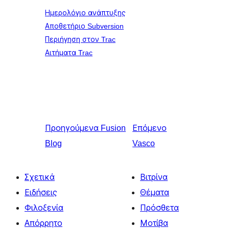
Ημερολόγιο ανάπτυξης
Αποθετήριο Subversion
Περιήγηση στον Trac
Αιτήματα Trac
Προηγούμενα
Fusion
Επόμενο
Blog
Vasco
Σχετικά
Βιτρίνα
Ειδήσεις
Θέματα
Φιλοξενία
Πρόσθετα
Απόρρητο
Μοτίβα