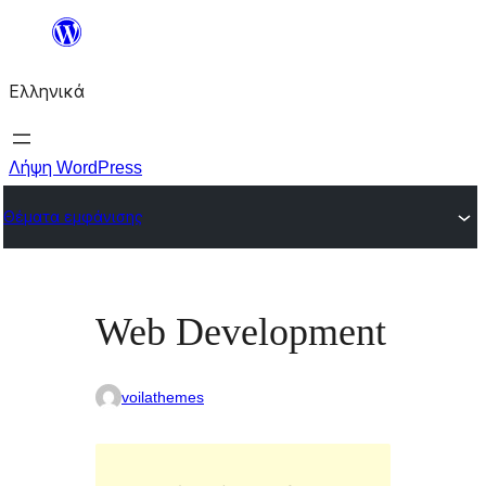
Μετάβαση
στο
Ελληνικά
περιεχόμενο
Λήψη WordPress
Θέματα εμφάνισης
Web Development
voilathemes