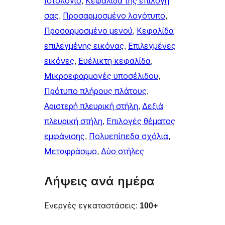
Ιστολόγιο
, 
Κεφαλίδα της επιλογή
σας
, 
Προσαρμοσμένο λογότυπο
, 
Προσαρμοσμένο μενού
, 
Κεφαλίδα
επιλεγμένης εικόνας
, 
Επιλεγμένες
εικόνες
, 
Ευέλικτη κεφαλίδα
, 
Μικροεφαρμογές υποσέλιδου
, 
Πρότυπο πλήρους πλάτους
, 
Αριστερή πλευρική στήλη
, 
Δεξιά
πλευρική στήλη
, 
Επιλογές θέματος
εμφάνισης
, 
Πολυεπίπεδα σχόλια
, 
Μεταφράσιμο
, 
Δύο στήλες
Λήψεις ανά ημέρα
Ενεργές εγκαταστάσεις:
100+