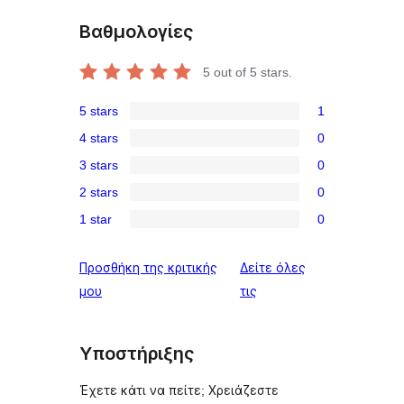
Βαθμολογίες
5
out of 5 stars.
5 stars
1
1
4 stars
0
5-
0
3 stars
0
star
4-
0
review
2 stars
0
star
3-
0
reviews
1 star
0
star
2-
0
reviews
star
1-
Προσθήκη της κριτικής
Δείτε όλες
reviews
star
κριτικές
μου
τις
reviews
Υποστήριξης
Έχετε κάτι να πείτε; Χρειάζεστε