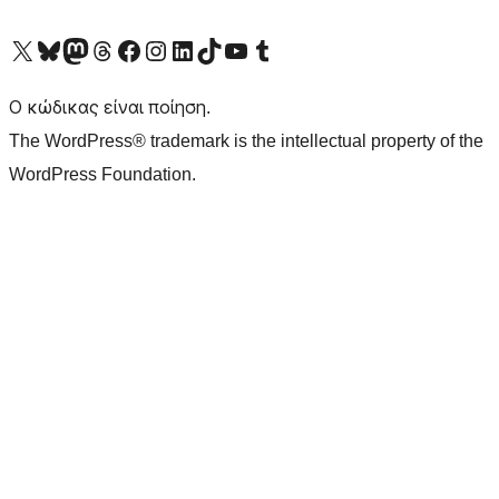
Visit our X (formerly Twitter) account
Visit our Bluesky account
Επισκεφθείτε τον λογαριασμό μας στο Mastodon
Visit our Threads account
Επισκεφτείτε τη σελίδα μας στο Facebook
Επισκεφθείτε τον λογαριασμό μας Instagram
Επισκεφθείτε τον λογαριασμό μας LinkedIn
Visit our TikTok account
Visit our YouTube channel
Visit our Tumblr account
Ο κώδικας είναι ποίηση.
The WordPress® trademark is the intellectual property of the
WordPress Foundation.