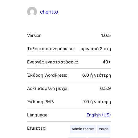
Συντελεστές
cheritto
Μεταστοιχεία
Version
1.0.5
Τελευταία ενημέρωση:
πριν από
2 έτη
Ενεργές εγκαταστάσεις:
40+
Έκδοση WordPress:
6.0 ή νεότερη
Δοκιμασμένο μέχρι:
6.5.9
Έκδοση PHP:
7.0 ή νεότερη
Language
English (US)
Ετικέτες:
admin theme
cards