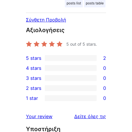
posts list
posts table
Σύνθετη Προβολή
Αξιολογήσεις
5
out of 5 stars.
5 stars
2
2
4 stars
0
5-
0
3 stars
0
star
4-
0
2 stars
0
reviews
star
3-
0
1 star
0
reviews
star
2-
0
reviews
star
1-
κριτικές
Your review
Δείτε όλες τις
reviews
star
Υποστήριξη
reviews