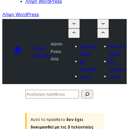
Λήψη WordPress
Λήψη WordPress
Admin
Submit a
Submit a
Plugin
Posts
plugin
plugin
Directory
Grid
My
My
favorites
favorites
Log in
Log in
Αναζήτηση
πρόσθετων
Αυτό το πρόσθετο
δεν έχει
δοκιμασθεί με τις 3 τελευταίες