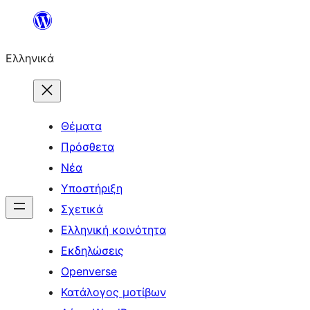
Μετάβαση
στο
Ελληνικά
περιεχόμενο
Θέματα
Πρόσθετα
Νέα
Υποστήριξη
Σχετικά
Ελληνική κοινότητα
Εκδηλώσεις
Openverse
Κατάλογος μοτίβων