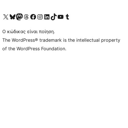
Visit our X (formerly Twitter) account
Visit our Bluesky account
Επισκεφθείτε τον λογαριασμό μας στο Mastodon
Visit our Threads account
Επισκεφτείτε τη σελίδα μας στο Facebook
Επισκεφθείτε τον λογαριασμό μας Instagram
Επισκεφθείτε τον λογαριασμό μας LinkedIn
Visit our TikTok account
Visit our YouTube channel
Visit our Tumblr account
Ο κώδικας είναι ποίηση.
The WordPress® trademark is the intellectual property
of the WordPress Foundation.