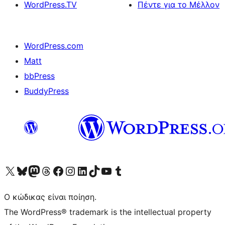
WordPress.TV
Πέντε για το Μέλλον
WordPress.com
Matt
bbPress
BuddyPress
Visit our X (formerly Twitter) account
Visit our Bluesky account
Επισκεφθείτε τον λογαριασμό μας στο Mastodon
Visit our Threads account
Επισκεφτείτε τη σελίδα μας στο Facebook
Επισκεφθείτε τον λογαριασμό μας Instagram
Επισκεφθείτε τον λογαριασμό μας LinkedIn
Visit our TikTok account
Visit our YouTube channel
Visit our Tumblr account
Ο κώδικας είναι ποίηση.
The WordPress® trademark is the intellectual property