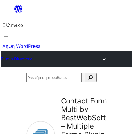
Μετάβαση
στο
Ελληνικά
περιεχόμενο
Λήψη WordPress
Plugin Directory
Αναζήτηση
πρόσθετων
Contact Form
Multi by
BestWebSoft
– Multiple