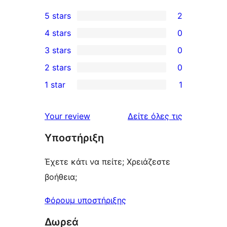
5 stars
2
2
4 stars
0
5-
0
3 stars
0
star
4-
0
2 stars
0
reviews
star
3-
0
1 star
1
reviews
star
2-
1
reviews
star
1-
κριτικές
Your review
Δείτε όλες τις
reviews
star
Υποστήριξη
review
Έχετε κάτι να πείτε; Χρειάζεστε
βοήθεια;
Φόρουμ υποστήριξης
Δωρεά