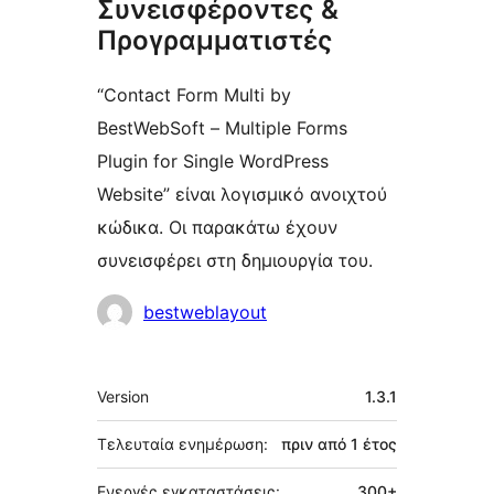
Συνεισφέροντες &
Προγραμματιστές
“Contact Form Multi by
BestWebSoft – Multiple Forms
Plugin for Single WordPress
Website” είναι λογισμικό ανοιχτού
κώδικα. Οι παρακάτω έχουν
συνεισφέρει στη δημιουργία του.
Συντελεστές
bestweblayout
Μεταστοιχεία
Version
1.3.1
Τελευταία ενημέρωση:
πριν από
1 έτος
Ενεργές εγκαταστάσεις:
300+