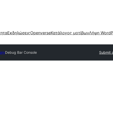
τητα
Εκδηλώσεις
Openverse
Κατάλογος μοτίβων
Λήψη WordP
tory
Debug Bar Console
Submit a