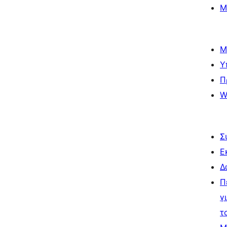
Μ
Μ
Υ
Π
W
Σ
Ε
Δ
Π
γ
τ