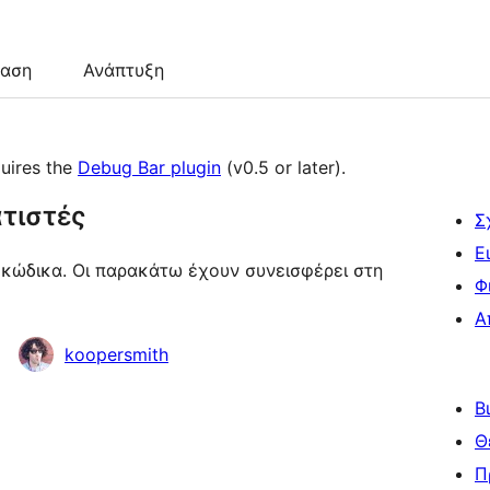
ταση
Ανάπτυξη
uires the
Debug Bar plugin
(v0.5 or later).
τιστές
Σ
Ε
ύ κώδικα. Οι παρακάτω έχουν συνεισφέρει στη
Φ
Α
koopersmith
Β
Θ
Π