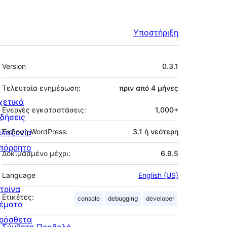
Υποστήριξη
Μεταστοιχεία
Version
0.3.1
Τελευταία ενημέρωση:
πριν από
4 μήνες
χετικά
Ενεργές εγκαταστάσεις:
1,000+
ιδήσεις
ιλοξενία
Έκδοση WordPress:
3.1 ή νεότερη
πόρρητο
Δοκιμασμένο μέχρι:
6.9.5
Language
English (US)
ιτρίνα
Ετικέτες:
console
debugging
developer
έματα
ρόσθετα