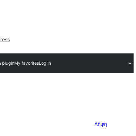
ress
 plugin
My favorites
Log in
Λήψη