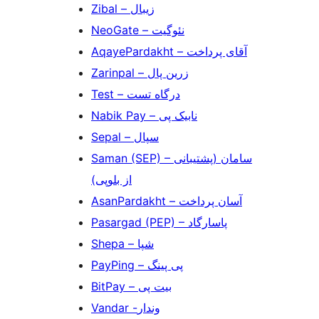
Zibal – زیبال
NeoGate – نئوگیت
AqayePardakht – آقای پرداخت
Zarinpal – زرین پال
Test – درگاه تست
Nabik Pay – نابیک پی
Sepal – سپال
Saman (SEP) – سامان (پشتیبانی
از بلوپی)
AsanPardakht – آسان پرداخت
Pasargad (PEP) – پاسارگاد
Shepa – شپا
PayPing – پی پینگ
BitPay – بیت پی
Vandar -وندار