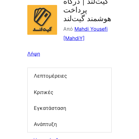
گیت‌لند | درگاه
پرداخت
هوشمند گیت‌لند
Από
Mahdi Yousefi
[MahdiY]
Λήψη
Λεπτομέρειες
Κριτικές
Εγκατάσταση
Ανάπτυξη