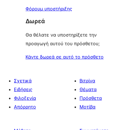
Φόρουμ υποστήριξης
Δωρεά
Θα θέλατε να υποστηρίξετε την
προαγωγή αυτού του πρόσθετου;
Κάντε δωρεά σε αυτό το πρόσθετο
Σχετικά
Βιτρίνα
Ειδήσεις
Θέματα
Φιλοξενία
Πρόσθετα
Απόρρητο
Μοτίβα