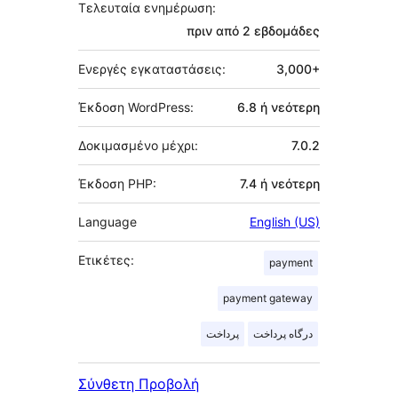
Τελευταία ενημέρωση:
πριν από
2 εβδομάδες
Ενεργές εγκαταστάσεις:
3,000+
Έκδοση WordPress:
6.8 ή νεότερη
Δοκιμασμένο μέχρι:
7.0.2
Έκδοση PHP:
7.4 ή νεότερη
Language
English (US)
Ετικέτες:
payment
payment gateway
درگاه پرداخت
پرداخت
Σύνθετη Προβολή