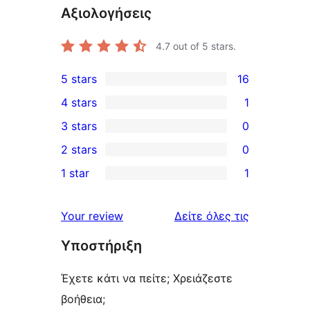
Αξιολογήσεις
4.7
out of 5 stars.
5 stars
16
16
4 stars
1
5-
1
3 stars
0
star
4-
0
2 stars
0
reviews
star
3-
0
1 star
1
review
star
2-
1
reviews
star
1-
κριτικές
Your review
Δείτε όλες τις
reviews
star
Υποστήριξη
review
Έχετε κάτι να πείτε; Χρειάζεστε
βοήθεια;