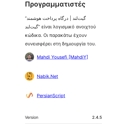
Προγραμματιστές
“گیت‌لند | درگاه پرداخت هوشمند
گیت‌لند” είναι λογισμικό ανοιχτού
κώδικα. Οι παρακάτω έχουν
συνεισφέρει στη δημιουργία του.
Συντελεστές
Mahdi Yousefi [MahdiY]
Nabik.Net
PersianScript
Μεταστοιχεία
Version
2.4.5