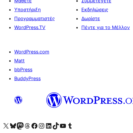
Μάθετε
Συμμετέχετε
Υποστήριξη
Εκδηλώσεις
Προγραμματιστές
Δωρίστε
WordPress.TV
Πέντε για το Μέλλον
WordPress.com
Matt
bbPress
BuddyPress
Visit our X (formerly Twitter) account
Visit our Bluesky account
Επισκεφθείτε τον λογαριασμό μας στο Mastodon
Visit our Threads account
Επισκεφτείτε τη σελίδα μας στο Facebook
Επισκεφθείτε τον λογαριασμό μας Instagram
Επισκεφθείτε τον λογαριασμό μας LinkedIn
Visit our TikTok account
Visit our YouTube channel
Visit our Tumblr account