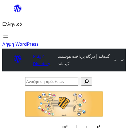
Μετάβαση
στο
Ελληνικά
περιεχόμενο
Λήψη WordPress
گیت‌لند | درگاه پرداخت هوشمند
Plugin
گیت‌لند
Directory
Αναζήτηση
πρόσθετων