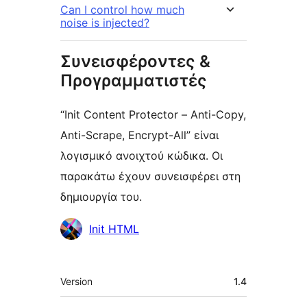
Can I control how much
noise is injected?
Συνεισφέροντες &
Προγραμματιστές
“Init Content Protector – Anti-Copy,
Anti-Scrape, Encrypt-All” είναι
λογισμικό ανοιχτού κώδικα. Οι
παρακάτω έχουν συνεισφέρει στη
δημιουργία του.
Συντελεστές
Init HTML
Μεταστοιχεία
Version
1.4