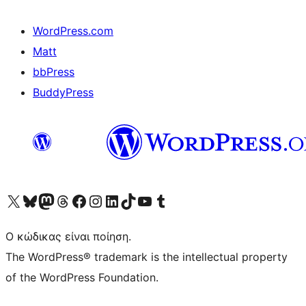
WordPress.com
Matt
bbPress
BuddyPress
Visit our X (formerly Twitter) account
Visit our Bluesky account
Επισκεφθείτε τον λογαριασμό μας στο Mastodon
Visit our Threads account
Επισκεφτείτε τη σελίδα μας στο Facebook
Επισκεφθείτε τον λογαριασμό μας Instagram
Επισκεφθείτε τον λογαριασμό μας LinkedIn
Visit our TikTok account
Visit our YouTube channel
Visit our Tumblr account
Ο κώδικας είναι ποίηση.
The WordPress® trademark is the intellectual property
of the WordPress Foundation.