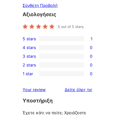
Σύνθετη Προβολή
Αξιολογήσεις
5
out of 5 stars.
5 stars
1
1
4 stars
0
5-
0
3 stars
0
star
4-
0
2 stars
0
review
star
3-
0
1 star
0
reviews
star
2-
0
reviews
star
1-
κριτικές
Your review
Δείτε όλες τις
reviews
star
Υποστήριξη
reviews
Έχετε κάτι να πείτε; Χρειάζεστε