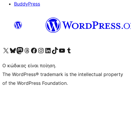
BuddyPress
Visit our X (formerly Twitter) account
Visit our Bluesky account
Επισκεφθείτε τον λογαριασμό μας στο Mastodon
Visit our Threads account
Επισκεφτείτε τη σελίδα μας στο Facebook
Επισκεφθείτε τον λογαριασμό μας Instagram
Επισκεφθείτε τον λογαριασμό μας LinkedIn
Visit our TikTok account
Visit our YouTube channel
Visit our Tumblr account
Ο κώδικας είναι ποίηση.
The WordPress® trademark is the intellectual property
of the WordPress Foundation.