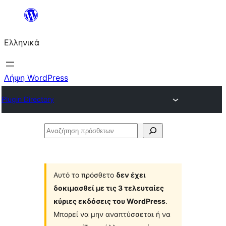
Μετάβαση
στο
Ελληνικά
περιεχόμενο
Λήψη WordPress
Plugin Directory
Αναζήτηση
πρόσθετων
Αυτό το πρόσθετο
δεν έχει
δοκιμασθεί με τις 3 τελευταίες
κύριες εκδόσεις του WordPress
.
Μπορεί να μην αναπτύσσεται ή να