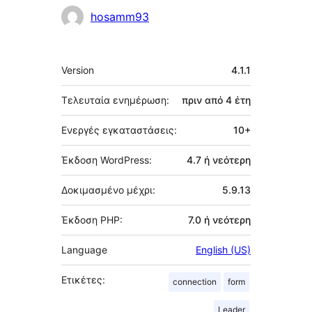
Συντελεστές
hosamm93
Μεταστοιχεία
Version
4.1.1
Τελευταία ενημέρωση:
πριν από
4 έτη
Ενεργές εγκαταστάσεις:
10+
Έκδοση WordPress:
4.7 ή νεότερη
Δοκιμασμένο μέχρι:
5.9.13
Έκδοση PHP:
7.0 ή νεότερη
Language
English (US)
Ετικέτες:
connection
form
Leader