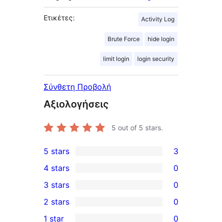
Ετικέτες:
Activity Log
Brute Force
hide login
limit login
login security
Σύνθετη Προβολή
Αξιολογήσεις
5
out of 5 stars.
5 stars
3
3
4 stars
0
5-
0
3 stars
0
star
4-
0
2 stars
0
reviews
star
3-
0
1 star
0
reviews
star