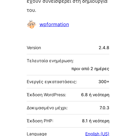
έχουν συνεισφέρει στη δημιουργία
του.
Συντελεστές
wpformation
Μεταστοιχεία
Version
2.4.8
Τελευταία ενημέρωση:
πριν από
2 ημέρες
Ενεργές εγκαταστάσεις:
300+
Έκδοση WordPress:
6.8 ή νεότερη
Δοκιμασμένο μέχρι:
7.0.3
Έκδοση PHP:
8.1 ή νεότερη
Language
English (US)