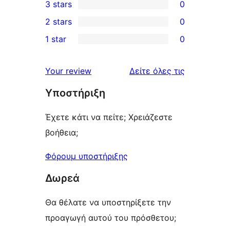
3 stars
0
star
4-
0
2 stars
0
review
star
3-
0
1 star
0
reviews
star
2-
0
reviews
star
1-
κριτικές
Your review
Δείτε όλες τις
reviews
star
Υποστήριξη
reviews
Έχετε κάτι να πείτε; Χρειάζεστε
βοήθεια;
Φόρουμ υποστήριξης
Δωρεά
Θα θέλατε να υποστηρίξετε την
προαγωγή αυτού του πρόσθετου;