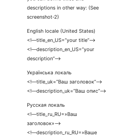
descriptions in other way: (See
screenshot-2)
English locale (United States)
<!—title_en_US=”your title”—>
<!—description_en_US=”your
description”—>
Українська локаль
<!—title_uk=”Ваш заголовок”—>
<!—description_uk=”Ваш опис”—>
Русская локаль
<!—title_ru_RU=»Ваш
заголовок»—>
<!—description_ru_RU=»Ваше