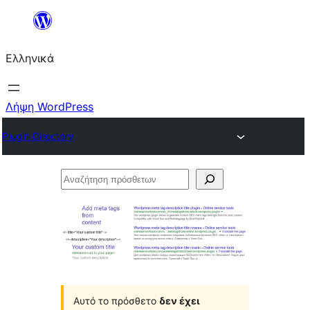
Μετάβαση
στο
Ελληνικά
περιεχόμενο
Λήψη WordPress
Plugin Directory
Αναζήτηση
πρόσθετων
Αυτό το πρόσθετο
δεν έχει