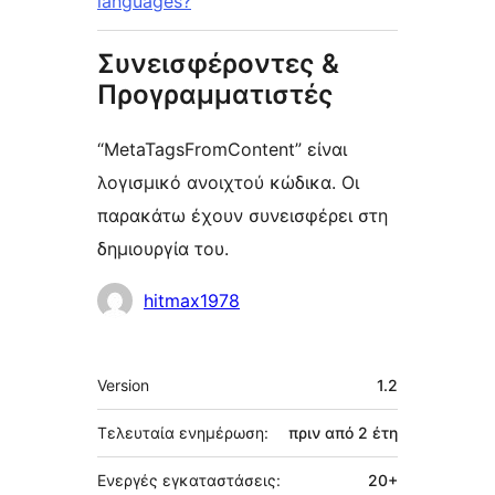
languages?
Συνεισφέροντες &
Προγραμματιστές
“MetaTagsFromContent” είναι
λογισμικό ανοιχτού κώδικα. Οι
παρακάτω έχουν συνεισφέρει στη
δημιουργία του.
Συντελεστές
hitmax1978
Μεταστοιχεία
Version
1.2
Τελευταία ενημέρωση:
πριν από
2 έτη
Ενεργές εγκαταστάσεις:
20+