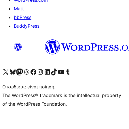
Matt
bbPress
BuddyPress
Visit our X (formerly Twitter) account
Visit our Bluesky account
Επισκεφθείτε τον λογαριασμό μας στο Mastodon
Visit our Threads account
Επισκεφτείτε τη σελίδα μας στο Facebook
Επισκεφθείτε τον λογαριασμό μας Instagram
Επισκεφθείτε τον λογαριασμό μας LinkedIn
Visit our TikTok account
Visit our YouTube channel
Visit our Tumblr account
Ο κώδικας είναι ποίηση.
The WordPress® trademark is the intellectual property
of the WordPress Foundation.