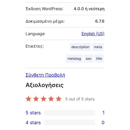
Έκδοση WordPress:
4.0.0 ή νεότερη
Δοκιμασμένο μέχρι:
6.7.6
Language
English (US)
Ετικέτες:
description
meta
metatag
seo
title
Σύνθετη Προβολή
Αξιολογήσεις
5
out of 5 stars.
5 stars
1
1
4 stars
0
5-
0