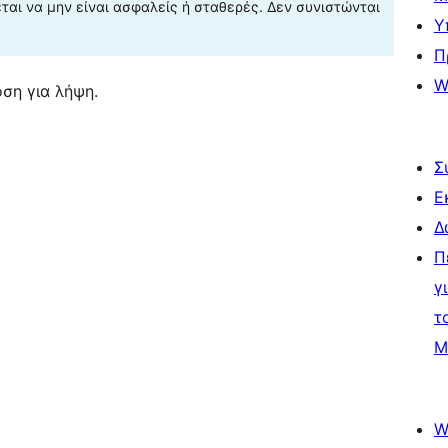
αι να μην είναι ασφαλείς ή σταθερές. Δεν συνιστώνται
Υ
Π
W
ση για λήψη.
Σ
Ε
Δ
Π
γ
τ
Μ
W