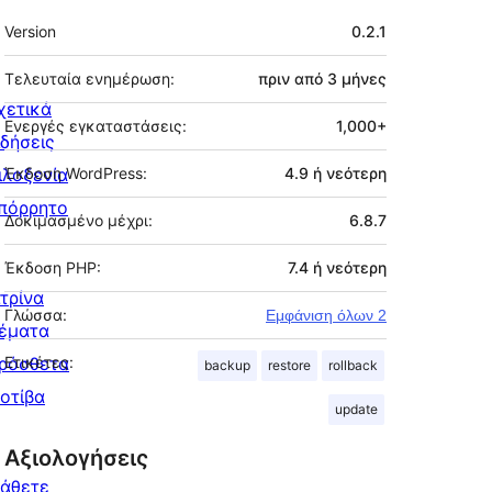
Μεταστοιχεία
Version
0.2.1
Τελευταία ενημέρωση:
πριν από
3 μήνες
χετικά
Ενεργές εγκαταστάσεις:
1,000+
ιδήσεις
ιλοξενία
Έκδοση WordPress:
4.9 ή νεότερη
πόρρητο
Δοκιμασμένο μέχρι:
6.8.7
Έκδοση PHP:
7.4 ή νεότερη
ιτρίνα
Γλώσσα:
Εμφάνιση όλων 2
έματα
ρόσθετα
Ετικέτες:
backup
restore
rollback
οτίβα
update
Αξιολογήσεις
άθετε