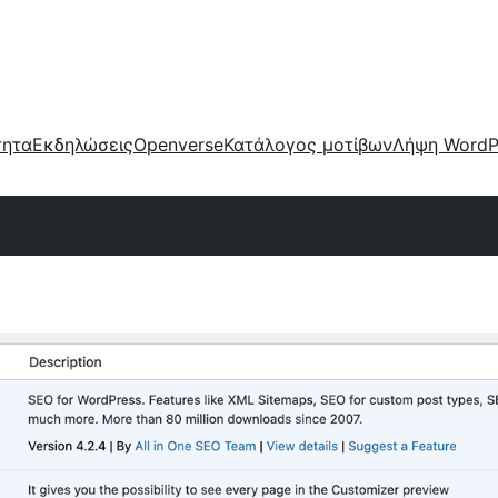
τητα
Εκδηλώσεις
Openverse
Κατάλογος μοτίβων
Λήψη WordP