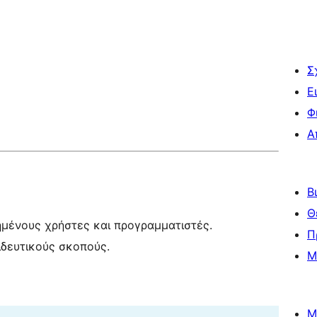
Σ
Ε
Φ
Α
Β
Θ
ημένους χρήστες και προγραμματιστές.
Π
ιδευτικούς σκοπούς.
Μ
Μ