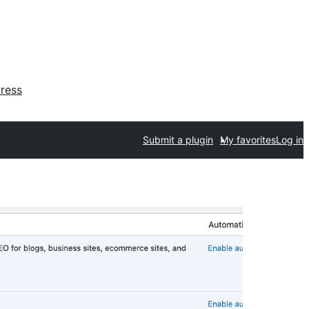
ress
Submit a plugin
My favorites
Log in